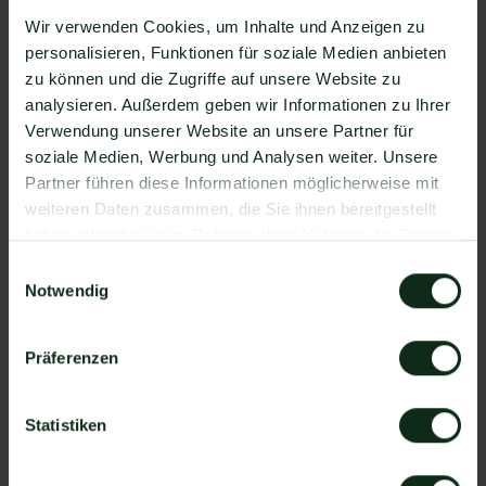
Verfügung, die Sie mit WhatsApp verbinden
Wir verwenden Cookies, um Inhalte und Anzeigen zu
können. Darunter ist natürlich auch FUGO Digital
personalisieren, Funktionen für soziale Medien anbieten
Signage !
zu können und die Zugriffe auf unsere Website zu
Da der Einrichtungsprozess der Integration je nach
analysieren. Außerdem geben wir Informationen zu Ihrer
dem Anbieter der WhatsApp API Schnittstelle
Verwendung unserer Website an unsere Partner für
differenziert, gibt es keine allgemein gültige
soziale Medien, Werbung und Analysen weiter. Unsere
Anleitung. Wir zeigen Ihnen im Folgenden, wie die
Partner führen diese Informationen möglicherweise mit
Einrichtung der Integration von FUGO Digital Signage
weiteren Daten zusammen, die Sie ihnen bereitgestellt
und WhatsApp mit Mateo funktioniert.
haben oder die sie im Rahmen Ihrer Nutzung der Dienste
So funktioniert die Integration von
gesammelt haben.
Einwilligungsauswahl
FUGO Digital Signage und WhatsApp
Notwendig
Schritt 1: Zapier Konto erstellen, FUGO Digital
Signage Account und Mateo Konto hinzufügen
Präferenzen
Schritt 2: Eine der Apps (FUGO Digital Signage
oder Mateo) als Auslöser hinzufügen
Statistiken
Schritt 3: Die andere App als Handlung
hinzufügen.