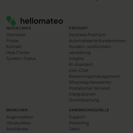
Footer
QUICK LINKS
PRODUKT
Startseite
Zentrales Postfach
Preise
Automatisierte Kundenreisen
Kontakt
Kunden- und Kontakt­
Help Center
verwaltung
System-Status
Insights
KI-Assistent
Live-Chat
Bewertungs­management
WhatsApp Newsletter
Postalischer Versand
Integrationen
Terminbuchung
BRANCHEN
ANWENDUNGSFÄLLE
Augenoptiker
Support
Hörakustiker
Marketing
Autohäuser
Sales