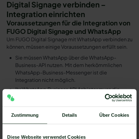
Digital Signage verbinden –
Integration einrichten
Voraussetzungen für die Integration von
FUGO Digital Signage und WhatsApp
Um FUGO Digital Signage mit WhatsApp verbinden zu
können, müssen einige Voraussetzungen erfüllt sein.
Sie müssen WhatsApp über die WhatsApp-
Business-API nutzen. Mit dem herkömmlichen
WhatsApp-Business-Messenger ist die
Integration nicht möglich.
Ihr WhatsApp Business API Anbieter muss die
nötige Software bereitstellen, um die Integration
zu ermöglichen. Längst nicht alle Anbieter der
WhatsApp API sind in der Lage, eine Integration
Zustimmung
Details
Über Cookies
von FUGO Digital Signage und WhatsApp zu
ermöglichen. Mit Mateo stehen Ihnen dank der
Zapier Integration über 6.000 Apps zur
Diese Webseite verwendet Cookies