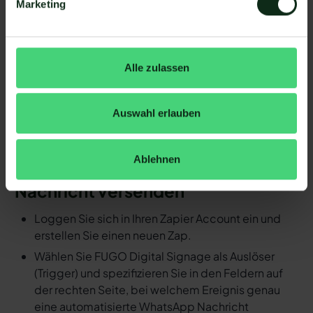
Marketing
Schritt 4: Die Handlung, die ausgeführt werden
soll, exakt definieren (z.B. WhatsApp
Nachrichtenvorlage mit hellomateo versenden).
Fertig! So schnell ersparen Sie sich mit
Alle zulassen
Automatisierungen den manuellen
Arbeitsaufwand.
Auswahl erlauben
Detaillierte Anleitung: Durch ein
Ereignis in FUGO Digital Signage
Ablehnen
eine automatisierte WhatsApp
Nachricht versenden
Loggen Sie sich in Ihren Zapier Account ein und
erstellen Sie einen neuen Zap.
Wählen Sie FUGO Digital Signage als Auslöser
(Trigger) und spezifizieren Sie in den Feldern auf
der rechten Seite, bei welchem Ereignis genau
eine automatisierte WhatsApp Nachricht