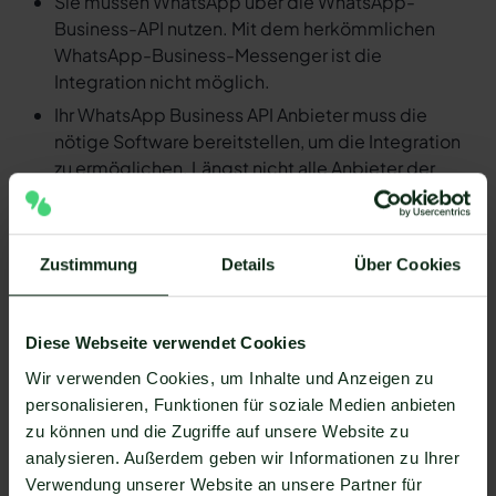
Sie müssen WhatsApp über die WhatsApp-
Business-API nutzen. Mit dem herkömmlichen
WhatsApp-Business-Messenger ist die
Integration nicht möglich.
Ihr WhatsApp Business API Anbieter muss die
nötige Software bereitstellen, um die Integration
zu ermöglichen. Längst nicht alle Anbieter der
WhatsApp API sind in der Lage, eine Integration
von Frontify und WhatsApp zu ermöglichen. Mit
Mateo stehen Ihnen dank der Zapier Integration
Zustimmung
Details
Über Cookies
über 6.000 Apps zur Verfügung, die Sie mit
WhatsApp verbinden können. Darunter ist
natürlich auch Frontify !
Diese Webseite verwendet Cookies
Da der Einrichtungsprozess der Integration je nach
Wir verwenden Cookies, um Inhalte und Anzeigen zu
dem Anbieter der WhatsApp API Schnittstelle
personalisieren, Funktionen für soziale Medien anbieten
differenziert, gibt es keine allgemein gültige
zu können und die Zugriffe auf unsere Website zu
Anleitung. Wir zeigen Ihnen im Folgenden, wie die
analysieren. Außerdem geben wir Informationen zu Ihrer
Einrichtung der Integration von Frontify und
Verwendung unserer Website an unsere Partner für