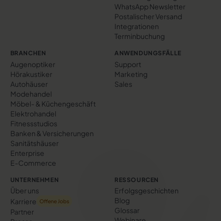
WhatsApp Newsletter
Postalischer Versand
Integrationen
Terminbuchung
BRANCHEN
ANWENDUNGSFÄLLE
Augenoptiker
Support
Hörakustiker
Marketing
Autohäuser
Sales
Modehandel
Möbel- & Küchengeschäft
Elektrohandel
Fitnessstudios
Banken & Versicherungen
Sanitätshäuser
Enterprise
E-Commerce
UNTERNEHMEN
RESSOURCEN
Über uns
Erfolgs­geschichten
Blog
Karriere
Offene Jobs
Glossar
Partner
Webinare