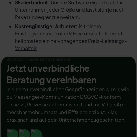
Skalierbarkeit:
Unsere Software eignet sich für
Unternehmen jeder Größe
und lässt sich je nach
Paket unbegrenzt erweitern.
Kostengünstiger Anbieter:
Mit einem
Einstiegspreis von nur 79 Euro monatlich bietet
hellomateo ein
hervorragendes Preis-Leistungs-
Verhältnis
.
Unverbindliche Beratung vereinbaren
Jetzt unverbindliche
Beratung vereinbaren
In einem unverbindlichen Gespräch zeigen wir dir, wie
du Messenger-Kommunikation DSGVO-konform
einsetzt, Prozesse automatisierst und mit WhatsApp
messbar mehr Umsatz und Effizienz erzielst. Klar,
praxisnah und auf dein Unternehmen zugeschnitten.