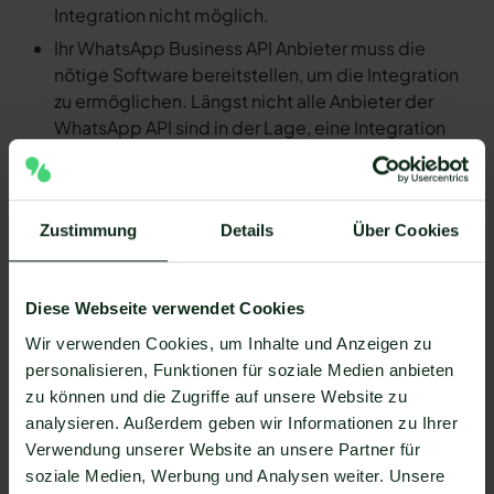
Integration nicht möglich.
Ihr WhatsApp Business API Anbieter muss die
nötige Software bereitstellen, um die Integration
zu ermöglichen. Längst nicht alle Anbieter der
WhatsApp API sind in der Lage, eine Integration
von Front und WhatsApp zu ermöglichen. Mit
Mateo stehen Ihnen dank der Zapier Integration
über 6.000 Apps zur Verfügung, die Sie mit
Zustimmung
Details
Über Cookies
WhatsApp verbinden können. Darunter ist
natürlich auch Front !
Da der Einrichtungsprozess der Integration je nach
Diese Webseite verwendet Cookies
dem Anbieter der WhatsApp API Schnittstelle
Wir verwenden Cookies, um Inhalte und Anzeigen zu
differenziert, gibt es keine allgemein gültige
personalisieren, Funktionen für soziale Medien anbieten
Anleitung. Wir zeigen Ihnen im Folgenden, wie die
zu können und die Zugriffe auf unsere Website zu
Einrichtung der Integration von Front und WhatsApp
analysieren. Außerdem geben wir Informationen zu Ihrer
mit Mateo funktioniert.
Verwendung unserer Website an unsere Partner für
So funktioniert die Integration von Front
soziale Medien, Werbung und Analysen weiter. Unsere
und WhatsApp