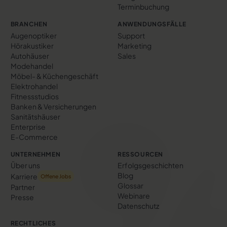
Terminbuchung
BRANCHEN
ANWENDUNGSFÄLLE
Augenoptiker
Support
Hörakustiker
Marketing
Autohäuser
Sales
Modehandel
Möbel- & Küchengeschäft
Elektrohandel
Fitnessstudios
Banken & Versicherungen
Sanitätshäuser
Enterprise
E-Commerce
UNTERNEHMEN
RESSOURCEN
Über uns
Erfolgs­geschichten
Blog
Karriere
Offene Jobs
Glossar
Partner
Webinare
Presse
Datenschutz
RECHTLICHES