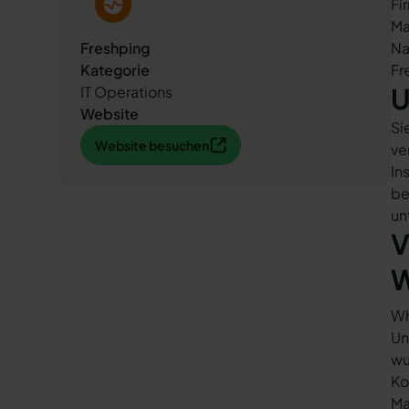
Fi
Ma
Freshping
Na
Kategorie
Fr
U
IT Operations
Website
Si
Website besuchen
Website besuchen
ve
In
be
un
V
W
Wh
Un
wu
Ko
Ma