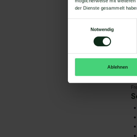
möglicherweise mit weiteren
V
der Dienste gesammelt habe
Um
Einwilligungsauswahl
Notwendig
Ablehnen
Da
gi
Fr
S