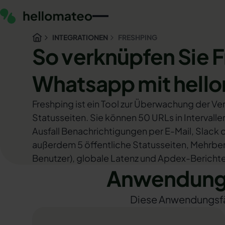
INTEGRATIONEN
FRESHPING
So verknüpfen Sie 
Whatsapp mit hell
Freshping ist ein Tool zur Überwachung der Ver
Statusseiten. Sie können 50 URLs in Intervall
Ausfall Benachrichtigungen per E-Mail, Slack 
außerdem 5 öffentliche Statusseiten, Mehrbe
Benutzer), globale Latenz und Apdex-Berichte
Anwendungs
Diese Anwendungsfäll