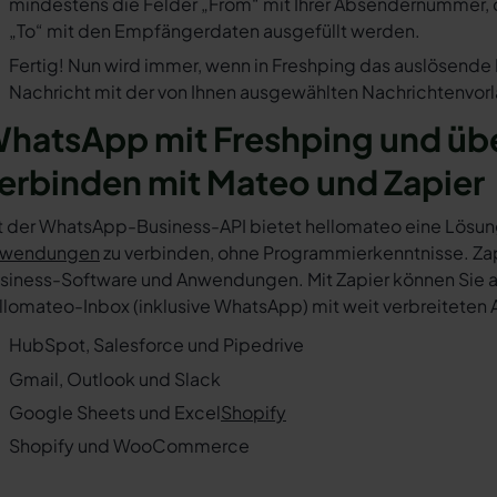
mindestens die Felder „From“ mit Ihrer Absendernummer, 
„To“ mit den Empfängerdaten ausgefüllt werden.
Fertig! Nun wird immer, wenn in Freshping das auslösende 
Nachricht mit der von Ihnen ausgewählten Nachrichtenvorl
hatsApp mit Freshping und üb
erbinden mit Mateo und Zapier
t der WhatsApp-Business-API bietet hellomateo eine Lösun
wendungen
zu verbinden, ohne Programmierkenntnisse. Zapi
siness-Software und Anwendungen. Mit Zapier können Sie au
llomateo-Inbox (inklusive WhatsApp) mit weit verbreiteten 
HubSpot, Salesforce und Pipedrive
Gmail, Outlook und Slack
Google Sheets und Excel
Shopify
Shopify und WooCommerce