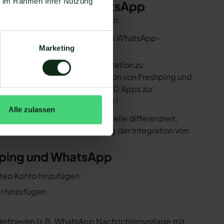
ie im Rahmen Ihrer Nutzung
n Freshping und WhatsApp
e Voraussetzungen erfüllt sein.
utzen. Mit dem herkömmlichen WhatsApp-
Marketing
e bereitstellen, um die Integration zu
ind in der Lage, eine Integration von Freshping und
 Zapier Integration über 6.000 Apps zur
r ist natürlich auch Freshping !
Alle zulassen
er der WhatsApp API Schnittstelle differenziert,
 Folgenden, wie die Einrichtung der Integration von
shping und WhatsApp
ateo Konto hinzufügen
er hinzufügen
 definieren (z.B. WhatsApp Nachrichtenvorlage mit