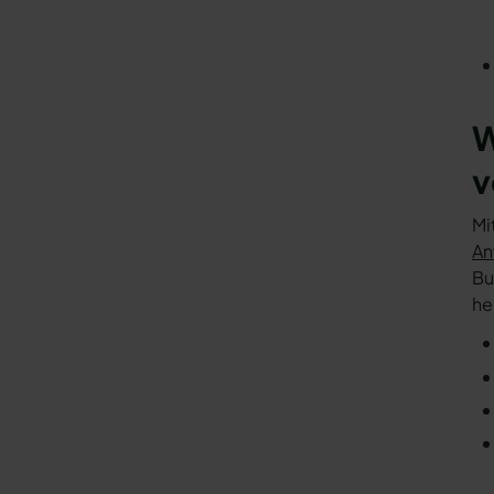
W
v
Mi
An
Bu
he