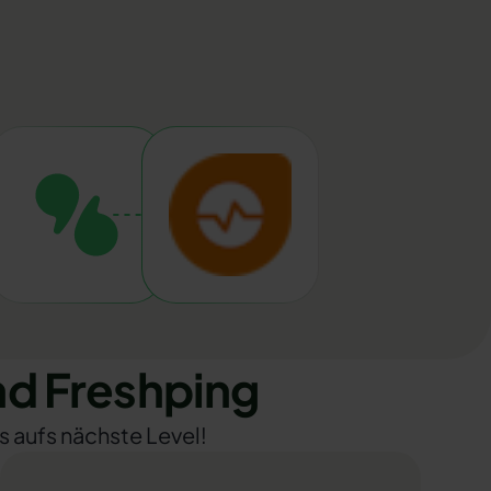
d Freshping
s aufs nächste Level!