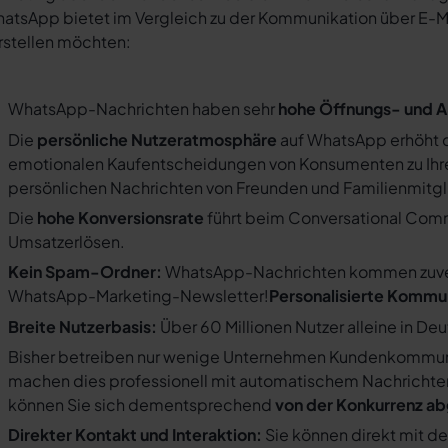
atsApp bietet im Vergleich zu der Kommunikation über E-Mail
rstellen möchten:
WhatsApp-Nachrichten haben sehr
hohe Öffnungs- und A
Die
persönliche Nutzeratmosphäre
auf WhatsApp erhöht d
emotionalen Kaufentscheidungen von Konsumenten zu Ihre
persönlichen Nachrichten von Freunden und Familienmit
Die
hohe Konversionsrate
führt beim Conversational Com
Umsatzerlösen.
Kein Spam-Ordner:
WhatsApp-Nachrichten kommen zuverlä
WhatsApp-Marketing-Newsletter!
Personalisierte Kommu
Breite Nutzerbasis:
Über 60 Millionen Nutzer alleine in De
Bisher betreiben nur wenige Unternehmen Kundenkommuni
machen dies professionell mit automatischem Nachricht
können Sie sich dementsprechend
von der Konkurrenz a
Direkter Kontakt und Interaktion:
Sie können direkt mit d