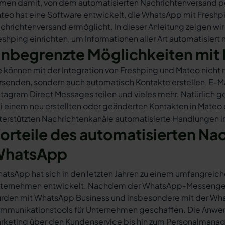
rmen damit, von dem automatisierten Nachrichtenversand 
teo hat eine Software entwickelt, die WhatsApp mit Freshpi
chrichtenversand ermöglicht. In dieser Anleitung zeigen wir
eshping einrichten, um Informationen aller Art automatisiert
nbegrenzte Möglichkeiten mit 
e können mit der Integration von Freshping und Mateo nicht
rsenden, sondern auch automatisch Kontakte erstellen, E-
stagram Direct Messages teilen und vieles mehr. Natürlich ge
i einem neu erstellten oder geänderten Kontakten in Mateo
terstützten Nachrichtenkanäle automatisierte Handlungen in
orteile des automatisierten Na
hatsApp
atsApp hat sich in den letzten Jahren zu einem umfangreich
ternehmen entwickelt. Nachdem der WhatsApp-Messenger a
rden mit WhatsApp Business und insbesondere mit der Wha
mmunikationstools für Unternehmen geschaffen. Die Anwendu
rketing über den Kundenservice bis hin zum Personalmana