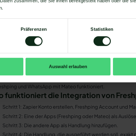
 Daten zusammen, die Sie ihnen bereitgestellt haben oder die s
oraussetzungen für die Integration vo
n.
 Freshping mit WhatsApp verbinden zu können, müssen einig
Sie müssen WhatsApp über die WhatsApp-Business-API n
Präferenzen
Statistiken
Business-Messenger ist die Integration nicht möglich.
Ihr WhatsApp Business API Anbieter muss die nötige Softwar
ermöglichen. Längst nicht alle Anbieter der WhatsApp API s
WhatsApp zu ermöglichen. Mit Mateo stehen Ihnen dank der
Verfügung, die Sie mit WhatsApp verbinden können. Darunte
Auswahl erlauben
 der Einrichtungsprozess der Integration je nach dem Anbiet
bt es keine allgemein gültige Anleitung. Wir zeigen Ihnen im
eshping und WhatsApp mit Mateo funktioniert.
o funktioniert die Integration von Fre
Schritt 1: Zapier Konto erstellen, Freshping Account und M
Schritt 2: Eine der Apps (Freshping oder Mateo) als Auslös
Schritt 3: Die andere App als Handlung hinzufügen.
Schritt 4: Die Handlung, die ausgeführt werden soll, exakt