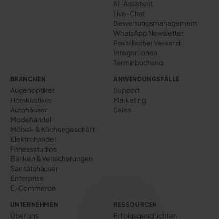
KI-Assistent
Live-Chat
Bewertungs­management
WhatsApp Newsletter
Postalischer Versand
Integrationen
Terminbuchung
BRANCHEN
ANWENDUNGSFÄLLE
Augenoptiker
Support
Hörakustiker
Marketing
Autohäuser
Sales
Modehandel
Möbel- & Küchengeschäft
Elektrohandel
Fitnessstudios
Banken & Versicherungen
Sanitätshäuser
Enterprise
E-Commerce
UNTERNEHMEN
RESSOURCEN
Über uns
Erfolgs­geschichten