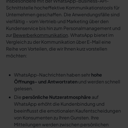
insbesondere mit der WhatsApp-Business-API-
Schnittstelle hocheffektive Kommunikationstools für
Unternehmen geschaffen. Die Anwendungsfälle sind
vielfältig – vom Vertrieb und Marketing über den
Kundenservice bis hin zum Personalmanagement und
zur
Bewerberkommunikation
. WhatsApp bietet im
Vergleich zu der Kommunikation über E-Mail eine
Reihe von Vorteilen, die wir Ihnen kurz vorstellen
möchten:
WhatsApp-Nachrichten haben sehr
hohe
Öffnungs- und Antwortraten
und werden schnell
gelesen.
Die
persönliche Nutzeratmosphäre
auf
WhatsApp erhöht die Kundenbindung und
beeinflusst die emotionalen Kaufentscheidungen
von Konsumenten zu Ihren Gunsten. Ihre
Mitteilungen werden zwischen persönlichen