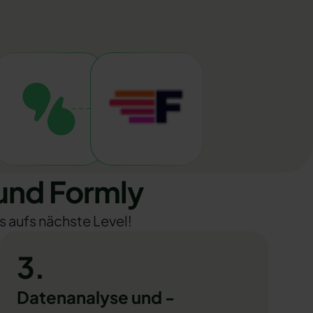
und Formly
s aufs nächste Level!
3.
Datenanalyse und -