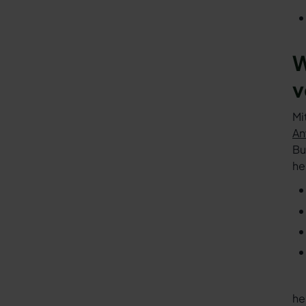
W
v
Mi
An
Bu
he
he