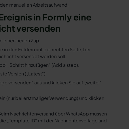
n den manuellen Arbeitsaufwand.
 Ereignis in Formly eine
icht versenden
ie einen neuen Zap.
ie in den Feldern auf der rechten Seite, bei
hricht versendet werden soll.
ol „Schritt hinzufügen“ (Add a step).
te Version („Latest“).
ge versenden“ aus und klicken Sie auf „weiter“
ein (nur bei erstmaliger Verwendung) und klicken
us. Beim Nachrichtenversand über WhatsApp müssen
die „Template ID“ mit der Nachrichtenvorlage und