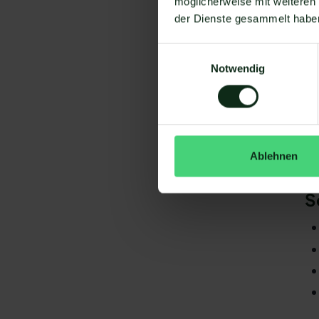
möglicherweise mit weiteren
Um
der Dienste gesammelt habe
Einwilligungsauswahl
Notwendig
Da
Ablehnen
gi
Fo
S