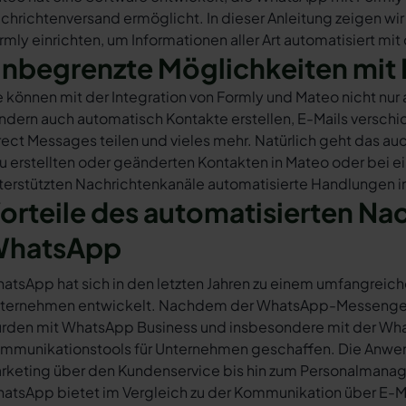
chrichtenversand ermöglicht. In dieser Anleitung zeigen wir
rmly einrichten, um Informationen aller Art automatisiert mi
nbegrenzte Möglichkeiten mit 
e können mit der Integration von Formly und Mateo nicht nu
ndern auch automatisch Kontakte erstellen, E-Mails versc
rect Messages teilen und vieles mehr. Natürlich geht das auc
u erstellten oder geänderten Kontakten in Mateo oder bei 
terstützten Nachrichtenkanäle automatisierte Handlungen in
orteile des automatisierten Na
hatsApp
atsApp hat sich in den letzten Jahren zu einem umfangreich
ternehmen entwickelt. Nachdem der WhatsApp-Messenger a
rden mit WhatsApp Business und insbesondere mit der Wha
mmunikationstools für Unternehmen geschaffen. Die Anwendu
rketing über den Kundenservice bis hin zum Personalmana
atsApp bietet im Vergleich zu der Kommunikation über E-Mail