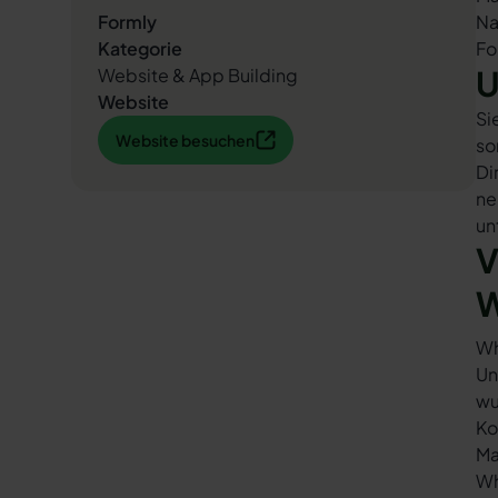
Formly
Na
Kategorie
Fo
U
Website & App Building
Website
Si
Website besuchen
Website besuchen
so
Di
ne
un
V
W
Wh
Un
wu
Ko
Ma
Wh