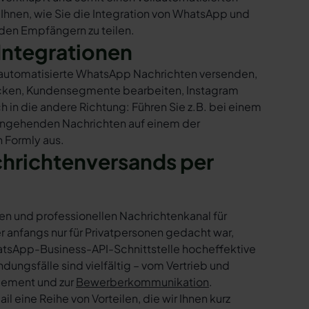
 Ihnen, wie Sie die Integration von WhatsApp und
t den Empfängern zu teilen.
Integrationen
r automatisierte WhatsApp Nachrichten versenden,
hicken, Kundensegmente bearbeiten, Instagram
h in die andere Richtung: Führen Sie z.B. bei einem
eingehenden Nachrichten auf einem der
 Formly aus.
chrichtenversands per
en und professionellen Nachrichtenkanal für
nfangs nur für Privatpersonen gedacht war,
tsApp-Business-API-Schnittstelle hocheffektive
ngsfälle sind vielfältig – vom Vertrieb und
gement und zur
Bewerberkommunikation
.
 eine Reihe von Vorteilen, die wir Ihnen kurz