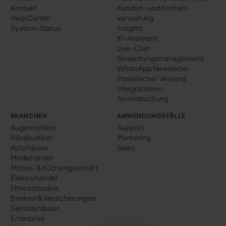
Kontakt
Kunden- und Kontakt­
Help Center
verwaltung
System-Status
Insights
KI-Assistent
Live-Chat
Bewertungs­management
WhatsApp Newsletter
Postalischer Versand
Integrationen
Terminbuchung
BRANCHEN
ANWENDUNGSFÄLLE
Augenoptiker
Support
Hörakustiker
Marketing
Autohäuser
Sales
Modehandel
Möbel- & Küchengeschäft
Elektrohandel
Fitnessstudios
Banken & Versicherungen
Sanitätshäuser
Enterprise