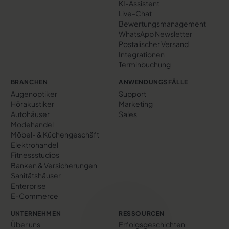
KI-Assistent
Live-Chat
Bewertungs­management
WhatsApp Newsletter
Postalischer Versand
Integrationen
Terminbuchung
BRANCHEN
ANWENDUNGSFÄLLE
Augenoptiker
Support
Hörakustiker
Marketing
Autohäuser
Sales
Modehandel
Möbel- & Küchengeschäft
Elektrohandel
Fitnessstudios
Banken & Versicherungen
Sanitätshäuser
Enterprise
E-Commerce
UNTERNEHMEN
RESSOURCEN
Über uns
Erfolgs­geschichten