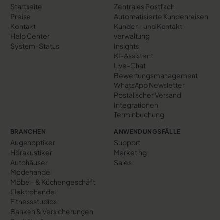
Startseite
Zentrales Postfach
Preise
Automatisierte Kundenreisen
Kontakt
Kunden- und Kontakt­
Help Center
verwaltung
System-Status
Insights
KI-Assistent
Live-Chat
Bewertungs­management
WhatsApp Newsletter
Postalischer Versand
Integrationen
Terminbuchung
BRANCHEN
ANWENDUNGSFÄLLE
Augenoptiker
Support
Hörakustiker
Marketing
Autohäuser
Sales
Modehandel
Möbel- & Küchengeschäft
Elektrohandel
Fitnessstudios
Banken & Versicherungen