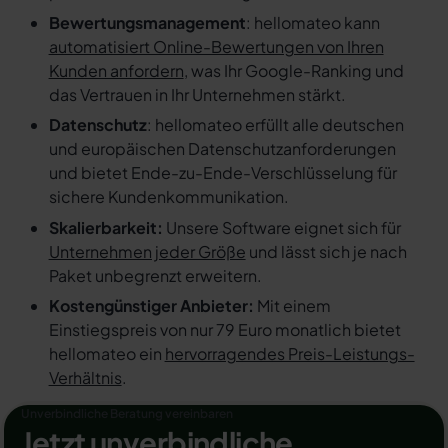
Bewertungsmanagement
: hellomateo kann
automatisiert Online-Bewertungen von Ihren
Kunden anfordern
, was Ihr Google-Ranking und
das Vertrauen in Ihr Unternehmen stärkt.
Datenschutz
: hellomateo erfüllt alle deutschen
und europäischen Datenschutzanforderungen
und bietet Ende-zu-Ende-Verschlüsselung für
sichere Kundenkommunikation.
Skalierbarkeit:
Unsere Software eignet sich für
Unternehmen jeder Größe
und lässt sich je nach
Paket unbegrenzt erweitern.
Kostengünstiger Anbieter:
Mit einem
Einstiegspreis von nur 79 Euro monatlich bietet
hellomateo ein
hervorragendes Preis-Leistungs-
Verhältnis
.
Unverbindliche Beratung vereinbaren
Jetzt unverbindliche