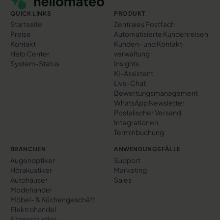
QUICK LINKS
PRODUKT
Startseite
Zentrales Postfach
Preise
Automatisierte Kundenreisen
Kontakt
Kunden- und Kontakt­
Help Center
verwaltung
System-Status
Insights
KI-Assistent
Live-Chat
Bewertungs­management
WhatsApp Newsletter
Postalischer Versand
Integrationen
Terminbuchung
BRANCHEN
ANWENDUNGSFÄLLE
Augenoptiker
Support
Hörakustiker
Marketing
Autohäuser
Sales
Modehandel
Möbel- & Küchengeschäft
Elektrohandel
Fitnessstudios