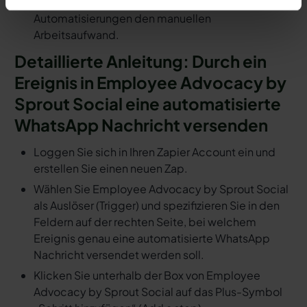
Fertig! So schnell ersparen Sie sich mit
Automatisierungen den manuellen
Arbeitsaufwand.
Detaillierte Anleitung: Durch ein
Ereignis in Employee Advocacy by
Sprout Social eine automatisierte
WhatsApp Nachricht versenden
Loggen Sie sich in Ihren Zapier Account ein und
erstellen Sie einen neuen Zap.
Wählen Sie Employee Advocacy by Sprout Social
als Auslöser (Trigger) und spezifizieren Sie in den
Feldern auf der rechten Seite, bei welchem
Ereignis genau eine automatisierte WhatsApp
Nachricht versendet werden soll.
Klicken Sie unterhalb der Box von Employee
Advocacy by Sprout Social auf das Plus-Symbol