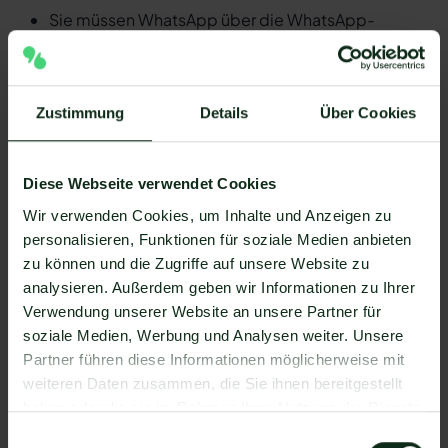
Sie müssen WhatsApp über die WhatsApp-
Business-API nutzen. Mit dem herkömmlichen
WhatsApp-Business-Messenger ist die
Integration nicht möglich.
Zustimmung
Details
Über Cookies
Ihr WhatsApp Business API Anbieter muss die
nötige Software bereitstellen, um die Integration
zu ermöglichen. Längst nicht alle Anbieter der
Diese Webseite verwendet Cookies
WhatsApp API sind in der Lage, eine Integration
Wir verwenden Cookies, um Inhalte und Anzeigen zu
von Employee Advocacy by Sprout Social und
personalisieren, Funktionen für soziale Medien anbieten
WhatsApp zu ermöglichen. Mit Mateo stehen
zu können und die Zugriffe auf unsere Website zu
Ihnen dank der Zapier Integration über 6.000
analysieren. Außerdem geben wir Informationen zu Ihrer
Apps zur Verfügung, die Sie mit WhatsApp
Verwendung unserer Website an unsere Partner für
verbinden können. Darunter ist natürlich auch
soziale Medien, Werbung und Analysen weiter. Unsere
Employee Advocacy by Sprout Social !
Partner führen diese Informationen möglicherweise mit
Da der Einrichtungsprozess der Integration je nach
weiteren Daten zusammen, die Sie ihnen bereitgestellt
dem Anbieter der WhatsApp API Schnittstelle
haben oder die sie im Rahmen Ihrer Nutzung der Dienste
differenziert, gibt es keine allgemein gültige
gesammelt haben.
Einwilligungsauswahl
Anleitung. Wir zeigen Ihnen im Folgenden, wie die