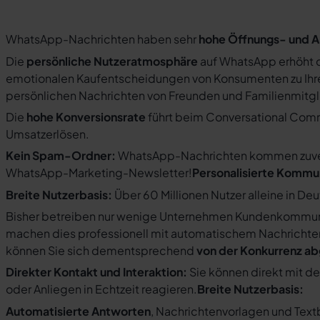
WhatsApp-Nachrichten haben sehr
hohe Öffnungs- und A
Die
persönliche Nutzeratmosphäre
auf WhatsApp erhöht d
emotionalen Kaufentscheidungen von Konsumenten zu Ihre
persönlichen Nachrichten von Freunden und Familienmit
Die
hohe Konversionsrate
führt beim Conversational Com
Umsatzerlösen.
Kein Spam-Ordner:
WhatsApp-Nachrichten kommen zuverlä
WhatsApp-Marketing-Newsletter!
Personalisierte Kommu
Breite Nutzerbasis:
Über 60 Millionen Nutzer alleine in De
Bisher betreiben nur wenige Unternehmen Kundenkommuni
machen dies professionell mit automatischem Nachricht
können Sie sich dementsprechend
von der Konkurrenz a
Direkter Kontakt und Interaktion:
Sie können direkt mit d
oder Anliegen in Echtzeit reagieren.
Breite Nutzerbasis:
Automatisierte Antworten
, Nachrichtenvorlagen und Tex