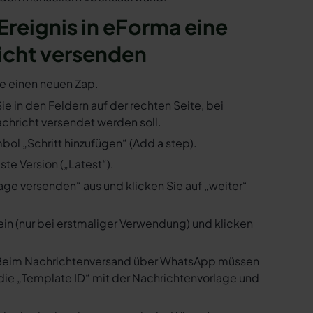
 Ereignis in eForma eine
icht versenden
ie einen neuen Zap.
ie in den Feldern auf der rechten Seite, bei
hricht versendet werden soll.
bol „Schritt hinzufügen“ (Add a step).
te Version („Latest“).
ge versenden“ aus und klicken Sie auf „weiter“
ein (nur bei erstmaliger Verwendung) und klicken
us. Beim Nachrichtenversand über WhatsApp müssen
die „Template ID“ mit der Nachrichtenvorlage und