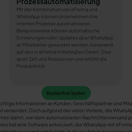
Prozessautomatisierung
Mit der Kombination von eForma und
WhatsApp können Unternehmen ihre
internen Prozesse automatisieren.
Beispielsweise können automatische
Erinnerungen oder Updates über WhatsApp
an Mitarbeiter gesendet werden, basierend
auf den in eForma hinterlegten Daten. Dies
spart Zeit und Ressourcen und erhöht die
Produktivität.
Kostenfrei testen
Kostenfrei testen
chtige Informationen an Kunden, Geschäftspartner und Mita
il versendet. Doch aufgrund der vielen Vorteile, die What
rmen damit, von dem automatisierten Nachrichtenversand 
teo hat eine Software entwickelt, die WhatsApp mit eForma 
chrichtenversand ermöglicht. In dieser Anleitung zeigen wir