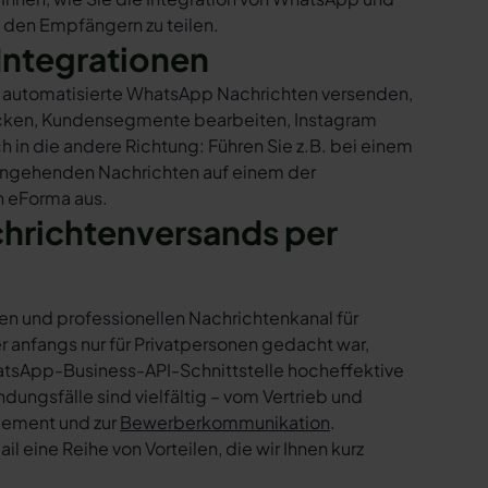
t den Empfängern zu teilen.
Integrationen
ur automatisierte WhatsApp Nachrichten versenden,
hicken, Kundensegmente bearbeiten, Instagram
h in die andere Richtung: Führen Sie z.B. bei einem
eingehenden Nachrichten auf einem der
n eForma aus.
chrichtenversands per
en und professionellen Nachrichtenkanal für
nfangs nur für Privatpersonen gedacht war,
tsApp-Business-API-Schnittstelle hocheffektive
ngsfälle sind vielfältig – vom Vertrieb und
gement und zur
Bewerberkommunikation
.
 eine Reihe von Vorteilen, die wir Ihnen kurz