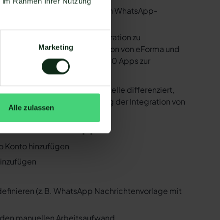
ie im Rahmen Ihrer Nutzung
utzen. Mit dem herkömmlichen WhatsApp-
e bereitstellen, um die Integration zu
Marketing
sind in der Lage, eine Integration von eForma und
 Zapier Integration über 6.000 Apps zur
r ist natürlich auch eForma !
er der WhatsApp API Schnittstelle differenziert,
 Folgenden, wie die Einrichtung der Integration von
Alle zulassen
orma und WhatsApp
eo Konto hinzufügen
hinzufügen
 definieren (z.B. WhatsApp Nachrichtenvorlage mit
n den manuellen Arbeitsaufwand.