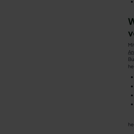
W
v
Mi
An
Bu
he
he