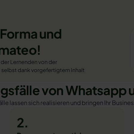
eForma und
omateo!
 der Lernenden von der
 selbst dank vorgefertigtem Inhalt
sfälle von Whatsapp 
e lassen sich realisieren und bringen Ihr Busines
2.