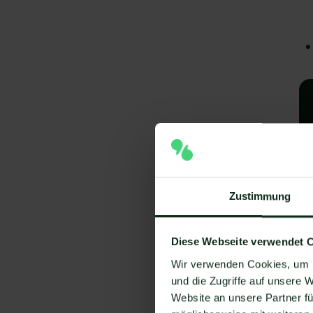
Zustimmung
A
Diese Webseite verwendet 
e
Wir verwenden Cookies, um I
V
und die Zugriffe auf unsere 
Website an unsere Partner fü
Um