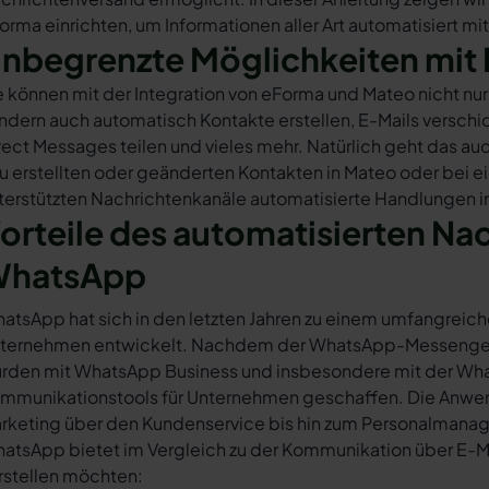
orma einrichten, um Informationen aller Art automatisiert mi
nbegrenzte Möglichkeiten mit 
e können mit der Integration von eForma und Mateo nicht n
ndern auch automatisch Kontakte erstellen, E-Mails versc
rect Messages teilen und vieles mehr. Natürlich geht das auc
u erstellten oder geänderten Kontakten in Mateo oder bei 
terstützten Nachrichtenkanäle automatisierte Handlungen i
orteile des automatisierten Na
hatsApp
atsApp hat sich in den letzten Jahren zu einem umfangreich
ternehmen entwickelt. Nachdem der WhatsApp-Messenger a
rden mit WhatsApp Business und insbesondere mit der Wha
mmunikationstools für Unternehmen geschaffen. Die Anwendu
rketing über den Kundenservice bis hin zum Personalmana
atsApp bietet im Vergleich zu der Kommunikation über E-Mail
rstellen möchten: