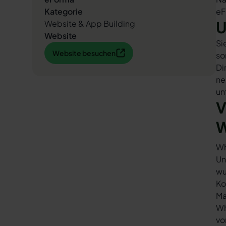
Kategorie
eF
U
Website & App Building
Website
Si
Website besuchen
Website besuchen
so
Di
ne
un
V
W
Wh
Un
wu
Ko
Ma
Wh
vo