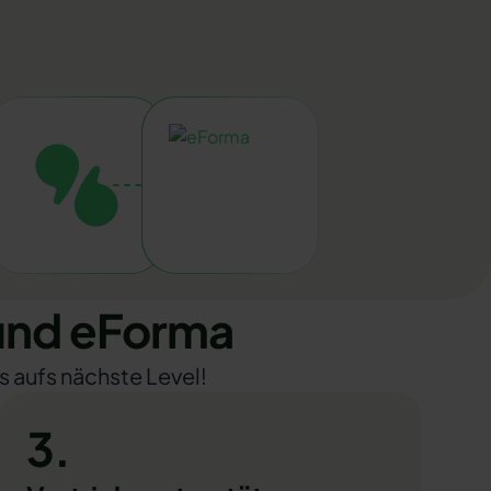
und eForma
s aufs nächste Level!
3.