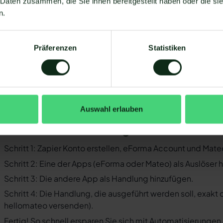
 Daten zusammen, die Sie ihnen bereitgestellt haben oder die s
Sie müssen WhatsApp über die WhatsApp-Business-API n
n.
Business-Messenger ist die Integration nicht möglich.
Ihr WhatsApp Business API Anbieter muss die nötige Softwar
Präferenzen
Statistiken
ermöglichen. Längst nicht alle Anbieter der WhatsApp API 
WhatsApp zu ermöglichen. Mit Mateo stehen Ihnen dank der
Verfügung, die Sie mit WhatsApp verbinden können. Darunte
 der Einrichtungsprozess der Integration je nach dem Anbiet
bt es keine allgemein gültige Anleitung. Wir zeigen Ihnen im
Auswahl erlauben
orma und WhatsApp mit Mateo funktioniert.
o funktioniert die Integration von eF
Schritt 1: Zapier Konto erstellen, eForma Account und Mat
Schritt 2: Eine der Apps (eForma oder Mateo) als Auslöser 
Schritt 3: Die andere App als Handlung hinzufügen.
Schritt 4: Die Handlung, die ausgeführt werden soll, exakt
hellomateo versenden).
Fertig! So schnell ersparen Sie sich mit Automatisierunge