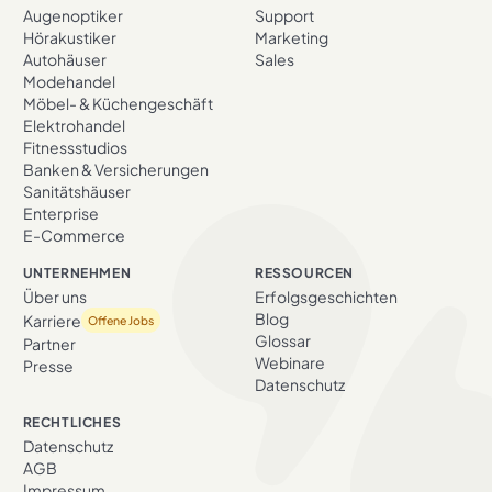
Augenoptiker
Support
Hörakustiker
Marketing
Autohäuser
Sales
Modehandel
Möbel- & Küchengeschäft
Elektrohandel
Fitnessstudios
Banken & Versicherungen
Sanitätshäuser
Enterprise
E-Commerce
UNTERNEHMEN
RESSOURCEN
Über uns
Erfolgs­geschichten
Blog
Karriere
Offene Jobs
Glossar
Partner
Webinare
Presse
Datenschutz
RECHTLICHES
Datenschutz
AGB
Impressum