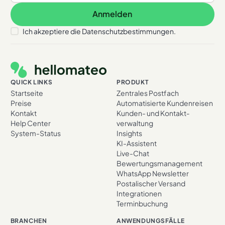
Anmelden
Anmelden
Ich akzeptiere die Datenschutzbestimmungen.
Footer
QUICK LINKS
PRODUKT
Startseite
Zentrales Postfach
Preise
Automatisierte Kundenreisen
Kontakt
Kunden- und Kontakt­
Help Center
verwaltung
System-Status
Insights
KI-Assistent
Live-Chat
Bewertungs­management
WhatsApp Newsletter
Postalischer Versand
Integrationen
Terminbuchung
BRANCHEN
ANWENDUNGSFÄLLE