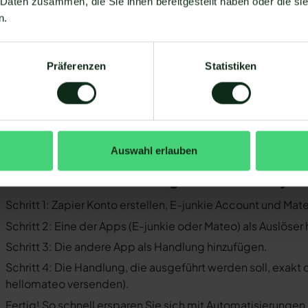
 Daten zusammen, die Sie ihnen bereitgestellt haben oder die s
Sie müssen WhatsApp über die WhatsApp-Business-API n
n.
Business-Messenger ist die Integration nicht möglich.
Ihr WhatsApp Business API Anbieter muss die nötige Softwar
Präferenzen
Statistiken
ermöglichen. Längst nicht alle Anbieter der WhatsApp API s
WhatsApp zu ermöglichen. Mit Mateo stehen Ihnen dank der
Verfügung, die Sie mit WhatsApp verbinden können. Darunter
 der Einrichtungsprozess der Integration je nach dem Anbiet
bt es keine allgemein gültige Anleitung. Wir zeigen Ihnen im
Auswahl erlauben
junkie und WhatsApp mit Mateo funktioniert.
o funktioniert die Integration von E-j
Schritt 1: Zapier Konto erstellen, E-junkie Account und Ma
Schritt 2: Eine der Apps (E-junkie oder Mateo) als Auslöser
Schritt 3: Die andere App als Handlung hinzufügen.
Schritt 4: Die Handlung, die ausgeführt werden soll, exakt
hellomateo versenden).
Fertig! So schnell ersparen Sie sich mit Automatisierunge