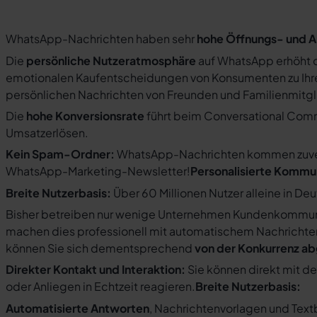
WhatsApp-Nachrichten haben sehr
hohe Öffnungs- und A
Die
persönliche Nutzeratmosphäre
auf WhatsApp erhöht d
emotionalen Kaufentscheidungen von Konsumenten zu Ihre
persönlichen Nachrichten von Freunden und Familienmit
Die
hohe Konversionsrate
führt beim Conversational Com
Umsatzerlösen.
Kein Spam-Ordner:
WhatsApp-Nachrichten kommen zuverlä
WhatsApp-Marketing-Newsletter!
Personalisierte Kommu
Breite Nutzerbasis:
Über 60 Millionen Nutzer alleine in De
Bisher betreiben nur wenige Unternehmen Kundenkommuni
machen dies professionell mit automatischem Nachricht
können Sie sich dementsprechend
von der Konkurrenz a
Direkter Kontakt und Interaktion:
Sie können direkt mit d
oder Anliegen in Echtzeit reagieren.
Breite Nutzerbasis:
Automatisierte Antworten
, Nachrichtenvorlagen und Tex