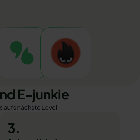
nd E-junkie
s aufs nächste Level!
3.