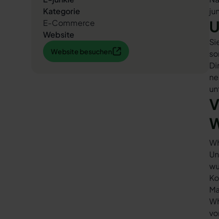
Kategorie
ju
U
E-Commerce
Website
Si
Website besuchen
Website besuchen
so
Di
ne
un
V
W
Wh
Un
wu
Ko
Ma
Wh
vo