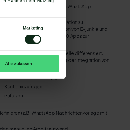
ie im Rahmen Ihrer Nutzung
utzen. Mit dem herkömmlichen WhatsApp-
e bereitstellen, um die Integration zu
Marketing
ind in der Lage, eine Integration von E-junkie und
 Zapier Integration über 6.000 Apps zur
 ist natürlich auch E-junkie !
er der WhatsApp API Schnittstelle differenziert,
 Folgenden, wie die Einrichtung der Integration von
Alle zulassen
unkie und WhatsApp
teo Konto hinzufügen
 hinzufügen
 definieren (z.B. WhatsApp Nachrichtenvorlage mit
n den manuellen Arbeitsaufwand.