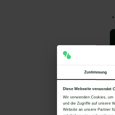
Zustimmung
A
Diese Webseite verwendet 
e
Wir verwenden Cookies, um I
V
und die Zugriffe auf unsere 
Website an unsere Partner fü
Um