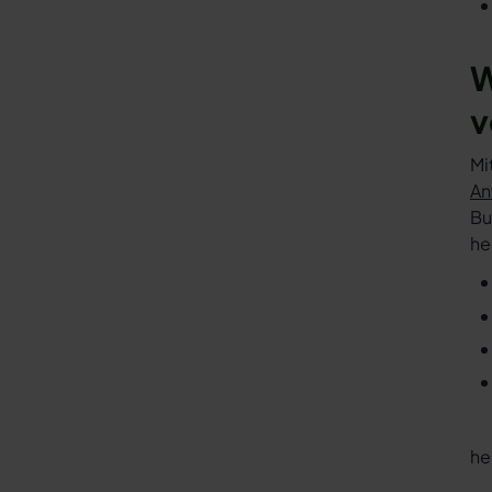
W
v
Mi
An
Bu
he
he