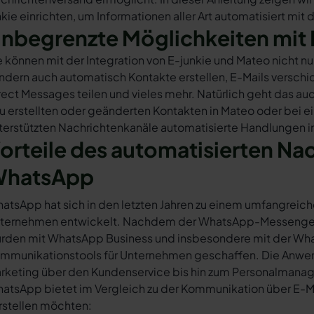
nkie einrichten, um Informationen aller Art automatisiert mit
nbegrenzte Möglichkeiten mit 
e können mit der Integration von E-junkie und Mateo nicht 
ndern auch automatisch Kontakte erstellen, E-Mails versc
rect Messages teilen und vieles mehr. Natürlich geht das auc
u erstellten oder geänderten Kontakten in Mateo oder bei 
terstützten Nachrichtenkanäle automatisierte Handlungen in
orteile des automatisierten Na
hatsApp
atsApp hat sich in den letzten Jahren zu einem umfangreich
ternehmen entwickelt. Nachdem der WhatsApp-Messenger a
rden mit WhatsApp Business und insbesondere mit der Wha
mmunikationstools für Unternehmen geschaffen. Die Anwendu
rketing über den Kundenservice bis hin zum Personalmana
atsApp bietet im Vergleich zu der Kommunikation über E-Mail
rstellen möchten: