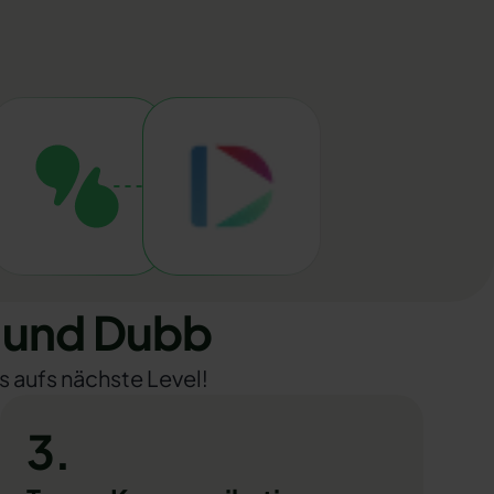
 und Dubb
s aufs nächste Level!
3.