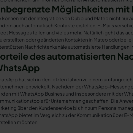
nbegrenzte Möglichkeiten mit 
e können mit der Integration von Dubb und Mateo nicht nur
ndern auch automatisch Kontakte erstellen, E-Mails versc
rect Messages teilen und vieles mehr. Natürlich geht das auc
u erstellten oder geänderten Kontakten in Mateo oder bei 
terstützten Nachrichtenkanäle automatisierte Handlungen i
orteile des automatisierten Na
hatsApp
atsApp hat sich in den letzten Jahren zu einem umfangreich
ternehmen entwickelt. Nachdem der WhatsApp-Messenger a
rden mit WhatsApp Business und insbesondere mit der Wha
mmunikationstools für Unternehmen geschaffen. Die Anwendu
rketing über den Kundenservice bis hin zum Personalmana
atsApp bietet im Vergleich zu der Kommunikation über E-Mail
rstellen möchten: