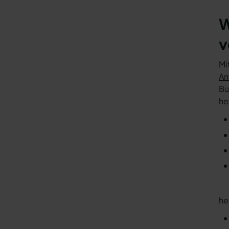
W
v
Mi
An
Bu
he
he