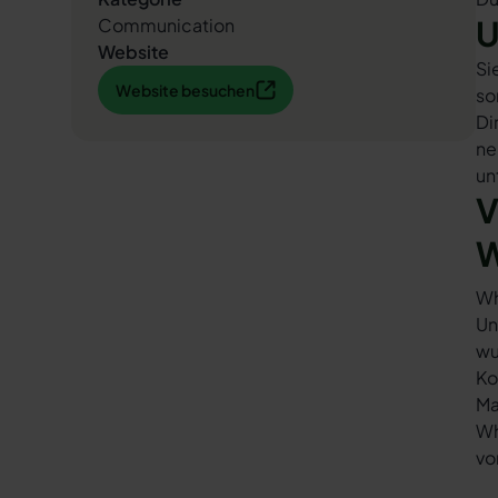
U
Communication
Website
Si
Website besuchen
Website besuchen
so
Di
ne
un
V
W
Wh
Un
wu
Ko
Ma
Wh
vo