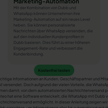
Marketing-Automation
Mit der Kombination von Dubb und
WhatsApp können Unternehmen ihre
Marketing-Automation auf ein neues Level
heben. Sie können personalisierte
Nachrichten über WhatsApp versenden, die
auf den individuellen Kundenprofilen in
Dubb basieren. Dies führt zu einer höheren
Engagement-Rate und verbessert die
Kundenbindung.
Kostenfrei testen
Kostenfrei testen
chtige Informationen an Kunden, Geschäftspartner und Mita
il versendet. Doch aufgrund der vielen Vorteile, die What
rmen damit, von dem automatisierten Nachrichtenversand 
teo hat eine Software entwickelt, die WhatsApp mit Dubb v
chrichtenversand ermöglicht. In dieser Anleitung zeigen wir
bb einrichten, um Informationen aller Art automatisiert mit 