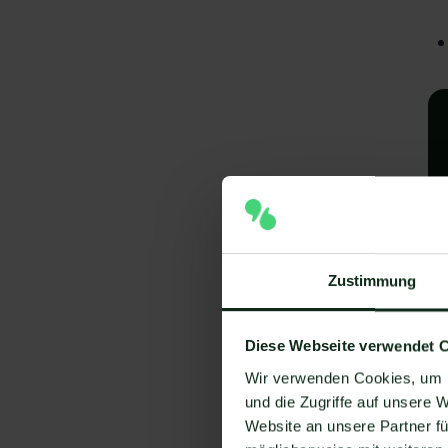
Zustimmung
A
e
Diese Webseite verwendet 
V
Wir verwenden Cookies, um I
und die Zugriffe auf unsere 
Um
Website an unsere Partner fü