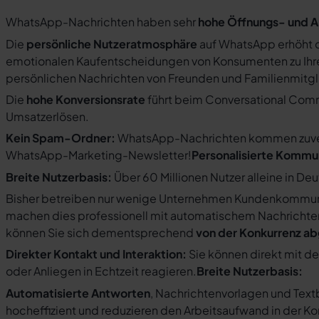
WhatsApp-Nachrichten haben sehr
hohe Öffnungs- und A
Die
persönliche Nutzeratmosphäre
auf WhatsApp erhöht d
emotionalen Kaufentscheidungen von Konsumenten zu Ihre
persönlichen Nachrichten von Freunden und Familienmit
Die
hohe Konversionsrate
führt beim Conversational Com
Umsatzerlösen.
Kein Spam-Ordner:
WhatsApp-Nachrichten kommen zuverlä
WhatsApp-Marketing-Newsletter!
Personalisierte Kommu
Breite Nutzerbasis:
Über 60 Millionen Nutzer alleine in De
Bisher betreiben nur wenige Unternehmen Kundenkommuni
machen dies professionell mit automatischem Nachricht
können Sie sich dementsprechend
von der Konkurrenz a
Direkter Kontakt und Interaktion:
Sie können direkt mit d
oder Anliegen in Echtzeit reagieren.
Breite Nutzerbasis:
Automatisierte Antworten
, Nachrichtenvorlagen und Tex
hocheffizient und reduzieren den Arbeitsaufwand in der K