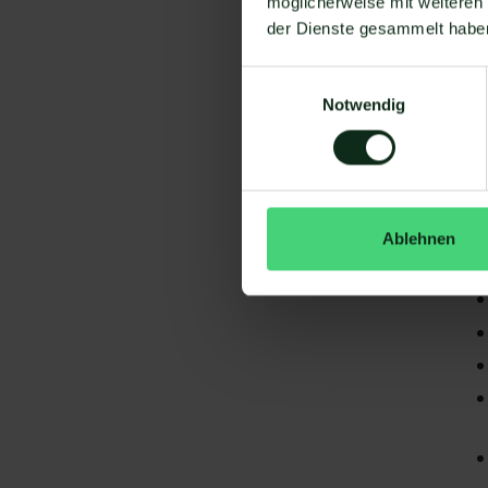
möglicherweise mit weiteren
der Dienste gesammelt habe
Einwilligungsauswahl
Notwendig
Da
gi
Du
Ablehnen
S