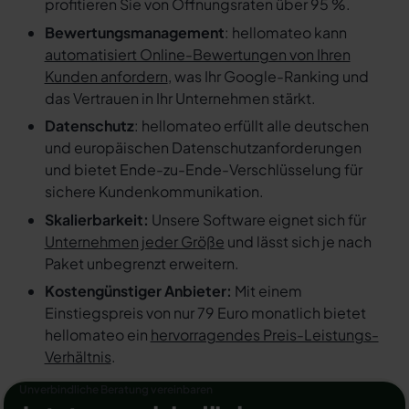
profitieren Sie von Öffnungsraten über 95 %.
Bewertungsmanagement
: hellomateo kann
automatisiert Online-Bewertungen von Ihren
Kunden anfordern
, was Ihr Google-Ranking und
das Vertrauen in Ihr Unternehmen stärkt.
Datenschutz
: hellomateo erfüllt alle deutschen
und europäischen Datenschutzanforderungen
und bietet Ende-zu-Ende-Verschlüsselung für
sichere Kundenkommunikation.
Skalierbarkeit:
Unsere Software eignet sich für
Unternehmen jeder Größe
und lässt sich je nach
Paket unbegrenzt erweitern.
Kostengünstiger Anbieter:
Mit einem
Einstiegspreis von nur 79 Euro monatlich bietet
hellomateo ein
hervorragendes Preis-Leistungs-
Verhältnis
.
Unverbindliche Beratung vereinbaren