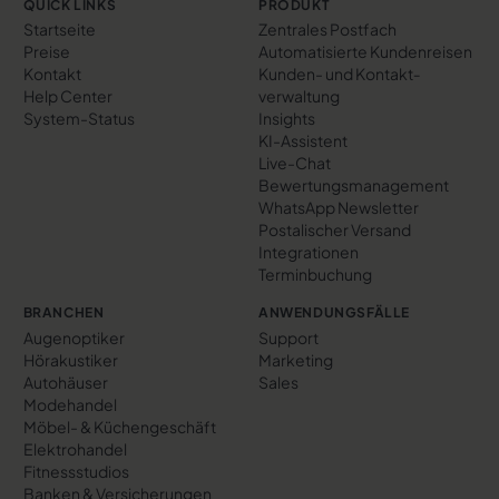
QUICK LINKS
PRODUKT
Startseite
Zentrales Postfach
Preise
Automatisierte Kundenreisen
Kontakt
Kunden- und Kontakt­
Help Center
verwaltung
System-Status
Insights
KI-Assistent
Live-Chat
Bewertungs­management
WhatsApp Newsletter
Postalischer Versand
Integrationen
Terminbuchung
BRANCHEN
ANWENDUNGSFÄLLE
Augenoptiker
Support
Hörakustiker
Marketing
Autohäuser
Sales
Modehandel
Möbel- & Küchengeschäft
Elektrohandel
Fitnessstudios
Banken & Versicherungen