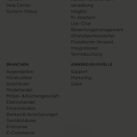
Help Center
verwaltung
System-Status
Insights
KI-Assistent
Live-Chat
Bewertungs­management
WhatsApp Newsletter
Postalischer Versand
Integrationen
Terminbuchung
BRANCHEN
ANWENDUNGSFÄLLE
Augenoptiker
Support
Hörakustiker
Marketing
Autohäuser
Sales
Modehandel
Möbel- & Küchengeschäft
Elektrohandel
Fitnessstudios
Banken & Versicherungen
Sanitätshäuser
Enterprise
E-Commerce