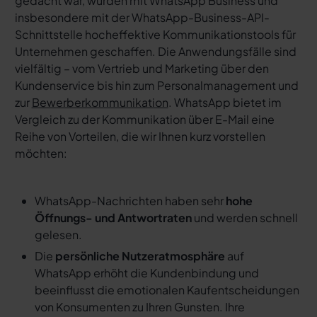
gedacht war, wurden mit WhatsApp Business und
insbesondere mit der WhatsApp-Business-API-
Schnittstelle hocheffektive Kommunikationstools für
Unternehmen geschaffen. Die Anwendungsfälle sind
vielfältig – vom Vertrieb und Marketing über den
Kundenservice bis hin zum Personalmanagement und
zur
Bewerberkommunikation
. WhatsApp bietet im
Vergleich zu der Kommunikation über E-Mail eine
Reihe von Vorteilen, die wir Ihnen kurz vorstellen
möchten:
WhatsApp-Nachrichten haben sehr
hohe
Öffnungs- und Antwortraten
und werden schnell
gelesen.
Die
persönliche Nutzeratmosphäre
auf
WhatsApp erhöht die Kundenbindung und
beeinflusst die emotionalen Kaufentscheidungen
von Konsumenten zu Ihren Gunsten. Ihre