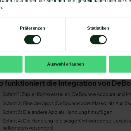
 Daten zusammen, die Sie ihnen bereitgestellt haben oder die s
 DeBounce mit WhatsApp verbinden zu können, müssen einig
n.
Sie müssen WhatsApp über die WhatsApp-Business-API n
Business-Messenger ist die Integration nicht möglich.
Präferenzen
Statistiken
Ihr WhatsApp Business API Anbieter muss die nötige Softwar
ermöglichen. Längst nicht alle Anbieter der WhatsApp API 
und WhatsApp zu ermöglichen. Mit Mateo stehen Ihnen dan
Verfügung, die Sie mit WhatsApp verbinden können. Darunt
 der Einrichtungsprozess der Integration je nach dem Anbiet
Auswahl erlauben
bt es keine allgemein gültige Anleitung. Wir zeigen Ihnen im
Bounce und WhatsApp mit Mateo funktioniert.
o funktioniert die Integration von De
Schritt 1: Zapier Konto erstellen, DeBounce Account und 
Schritt 2: Eine der Apps (DeBounce oder Mateo) als Auslös
Schritt 3: Die andere App als Handlung hinzufügen.
Schritt 4: Die Handlung, die ausgeführt werden soll, exakt
hellomateo versenden).