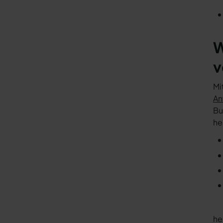
W
v
Mi
An
Bu
he
he