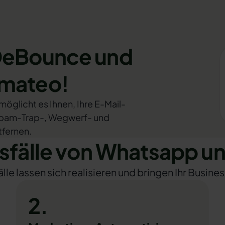
 DeBounce und
omateo!
öglicht es Ihnen, Ihre E-Mail-
 Spam-Trap-, Wegwerf- und
tfernen.
fälle von Whatsapp u
e lassen sich realisieren und bringen Ihr Busines
2.