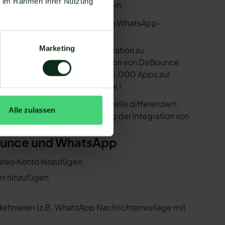
ie im Rahmen Ihrer Nutzung
e Voraussetzungen erfüllt sein.
utzen. Mit dem herkömmlichen WhatsApp-
Marketing
e bereitstellen, um die Integration zu
sind in der Lage, eine Integration von DeBounce
k der Zapier Integration über 6.000 Apps zur
er ist natürlich auch DeBounce !
er der WhatsApp API Schnittstelle differenziert,
Alle zulassen
 Folgenden, wie die Einrichtung der Integration von
Bounce und WhatsApp
Mateo Konto hinzufügen
er hinzufügen
 definieren (z.B. WhatsApp Nachrichtenvorlage mit