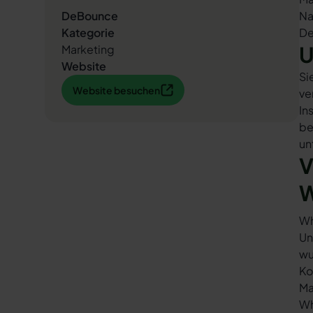
DeBounce
Na
Kategorie
De
U
Marketing
Website
Si
Website besuchen
Website besuchen
ve
In
be
un
V
W
Wh
Un
wu
Ko
Ma
Wh