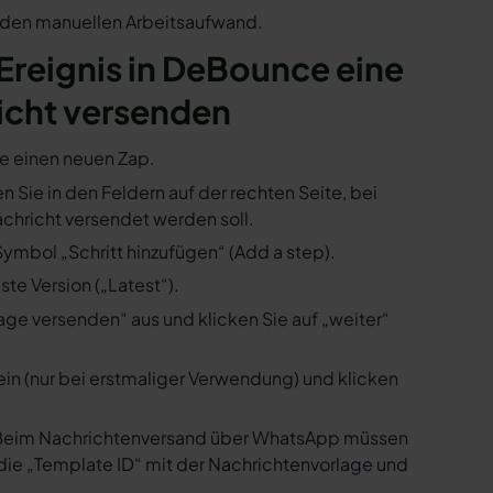
n den manuellen Arbeitsaufwand.
 Ereignis in DeBounce eine
icht versenden
ie einen neuen Zap.
n Sie in den Feldern auf der rechten Seite, bei
hricht versendet werden soll.
ymbol „Schritt hinzufügen“ (Add a step).
te Version („Latest“).
ge versenden“ aus und klicken Sie auf „weiter“
ein (nur bei erstmaliger Verwendung) und klicken
us. Beim Nachrichtenversand über WhatsApp müssen
die „Template ID“ mit der Nachrichtenvorlage und