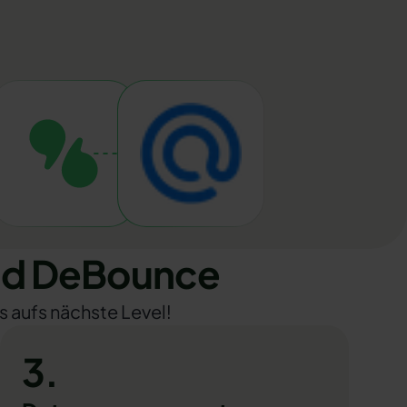
nd DeBounce
s aufs nächste Level!
3.