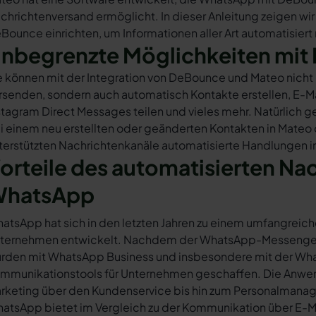
chrichtenversand ermöglicht. In dieser Anleitung zeigen wir
Bounce einrichten, um Informationen aller Art automatisiert
nbegrenzte Möglichkeiten mit 
e können mit der Integration von DeBounce und Mateo nicht
rsenden, sondern auch automatisch Kontakte erstellen, E-
stagram Direct Messages teilen und vieles mehr. Natürlich ge
i einem neu erstellten oder geänderten Kontakten in Mateo
terstützten Nachrichtenkanäle automatisierte Handlungen 
orteile des automatisierten Na
hatsApp
atsApp hat sich in den letzten Jahren zu einem umfangreich
ternehmen entwickelt. Nachdem der WhatsApp-Messenger a
rden mit WhatsApp Business und insbesondere mit der Wha
mmunikationstools für Unternehmen geschaffen. Die Anwendu
rketing über den Kundenservice bis hin zum Personalmana
atsApp bietet im Vergleich zu der Kommunikation über E-Mail