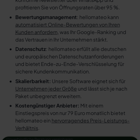
profitieren Sie von Öffnungsraten über 95 %.
Bewertungsmanagement
: hellomateo kann
automatisiert Online-Bewertungen von Ihren
Kunden anfordern
, was Ihr Google-Ranking und
das Vertrauen in Ihr Unternehmen stärkt.
Datenschutz
: hellomateo erfüllt alle deutschen
und europäischen Datenschutzanforderungen
und bietet Ende-zu-Ende-Verschlüsselung für
sichere Kundenkommunikation.
Skalierbarkeit:
Unsere Software eignet sich für
Unternehmen jeder Größe
und lässt sich je nach
Paket unbegrenzt erweitern.
Kostengünstiger Anbieter:
Mit einem
Einstiegspreis von nur 79 Euro monatlich bietet
hellomateo ein
hervorragendes Preis-Leistungs-
Verhältnis
.
Unverbindliche Beratung vereinbaren