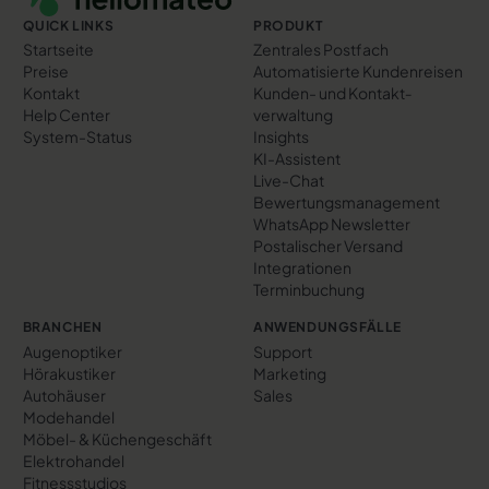
QUICK LINKS
PRODUKT
Startseite
Zentrales Postfach
Preise
Automatisierte Kundenreisen
Kontakt
Kunden- und Kontakt­
Help Center
verwaltung
System-Status
Insights
KI-Assistent
Live-Chat
Bewertungs­management
WhatsApp Newsletter
Postalischer Versand
Integrationen
Terminbuchung
BRANCHEN
ANWENDUNGSFÄLLE
Augenoptiker
Support
Hörakustiker
Marketing
Autohäuser
Sales
Modehandel
Möbel- & Küchengeschäft
Elektrohandel
Fitnessstudios