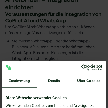
einrichten
Voraussetzungen für die Integration von
CoPilot AI und WhatsApp
Um CoPilot AI mit WhatsApp verbinden zu können,
müssen einige Voraussetzungen erfüllt sein.
Sie müssen WhatsApp über die WhatsApp-
Business-API nutzen. Mit dem herkömmlichen
WhatsApp-Business-Messenger ist die
Integration nicht möglich.
Ihr WhatsApp Business API Anbieter muss die
nötige Software bereitstellen, um die Integration
zu ermöglichen. Längst nicht alle Anbieter der
Zustimmung
Details
Über Cookies
WhatsApp API sind in der Lage, eine Integration
von CoPilot AI und WhatsApp zu ermöglichen. Mit
Mateo stehen Ihnen dank der Zapier Integration
Diese Webseite verwendet Cookies
über 6.000 Apps zur Verfügung, die Sie mit
Wir verwenden Cookies, um Inhalte und Anzeigen zu
WhatsApp verbinden können. Darunter ist