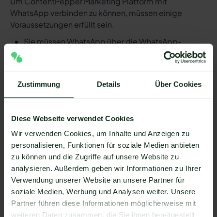
Um ContentPepper Marketing Platform mit
WhatsApp verbinden zu können, müssen einige
Voraussetzungen erfüllt sein.
Sie müssen WhatsApp über die WhatsApp-
Business-API nutzen. Mit dem herkömmlichen
WhatsApp-Business-Messenger ist die
Integration nicht möglich.
Zustimmung
Details
Über Cookies
Ihr WhatsApp Business API Anbieter muss die
nötige Software bereitstellen, um die Integration
zu ermöglichen. Längst nicht alle Anbieter der
Diese Webseite verwendet Cookies
WhatsApp API sind in der Lage, eine Integration
Wir verwenden Cookies, um Inhalte und Anzeigen zu
von ContentPepper Marketing Platform und
personalisieren, Funktionen für soziale Medien anbieten
WhatsApp zu ermöglichen. Mit Mateo stehen
zu können und die Zugriffe auf unsere Website zu
Ihnen dank der Zapier Integration über 6.000
analysieren. Außerdem geben wir Informationen zu Ihrer
Apps zur Verfügung, die Sie mit WhatsApp
Verwendung unserer Website an unsere Partner für
verbinden können. Darunter ist natürlich auch
soziale Medien, Werbung und Analysen weiter. Unsere
ContentPepper Marketing Platform !
Partner führen diese Informationen möglicherweise mit
Da der Einrichtungsprozess der Integration je nach
weiteren Daten zusammen, die Sie ihnen bereitgestellt