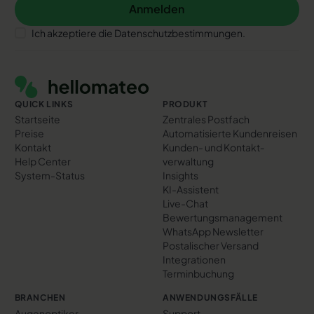
Anmelden
Anmelden
Ich akzeptiere die Datenschutzbestimmungen.
Footer
QUICK LINKS
PRODUKT
Startseite
Zentrales Postfach
Preise
Automatisierte Kundenreisen
Kontakt
Kunden- und Kontakt­
Help Center
verwaltung
System-Status
Insights
KI-Assistent
Live-Chat
Bewertungs­management
WhatsApp Newsletter
Postalischer Versand
Integrationen
Terminbuchung
BRANCHEN
ANWENDUNGSFÄLLE
Augenoptiker
Support