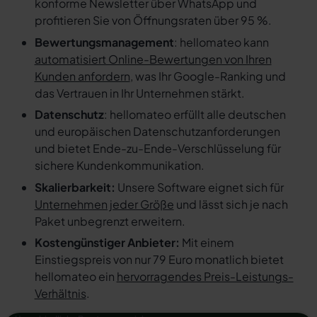
konforme Newsletter über WhatsApp und
profitieren Sie von Öffnungsraten über 95 %.
Bewertungsmanagement
: hellomateo kann
automatisiert Online-Bewertungen von Ihren
Kunden anfordern
, was Ihr Google-Ranking und
das Vertrauen in Ihr Unternehmen stärkt.
Datenschutz
: hellomateo erfüllt alle deutschen
und europäischen Datenschutzanforderungen
und bietet Ende-zu-Ende-Verschlüsselung für
sichere Kundenkommunikation.
Skalierbarkeit:
Unsere Software eignet sich für
Unternehmen jeder Größe
und lässt sich je nach
Paket unbegrenzt erweitern.
Kostengünstiger Anbieter:
Mit einem
Einstiegspreis von nur 79 Euro monatlich bietet
hellomateo ein
hervorragendes Preis-Leistungs-
Verhältnis
.