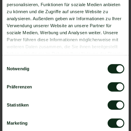
personalisieren, Funktionen für soziale Medien anbieten
natürlich auch Contactout !
zu können und die Zugriffe auf unsere Website zu
Da der Einrichtungsprozess der Integration je nach
analysieren. Außerdem geben wir Informationen zu Ihrer
dem Anbieter der WhatsApp API Schnittstelle
Verwendung unserer Website an unsere Partner für
differenziert, gibt es keine allgemein gültige
soziale Medien, Werbung und Analysen weiter. Unsere
Anleitung. Wir zeigen Ihnen im Folgenden, wie die
Partner führen diese Informationen möglicherweise mit
Einrichtung der Integration von Contactout und
weiteren Daten zusammen, die Sie ihnen bereitgestellt
WhatsApp mit Mateo funktioniert.
haben oder die sie im Rahmen Ihrer Nutzung der Dienste
So funktioniert die Integration von
gesammelt haben.
Einwilligungsauswahl
Contactout und WhatsApp
Notwendig
Schritt 1: Zapier Konto erstellen, Contactout
Account und Mateo Konto hinzufügen
Präferenzen
Schritt 2: Eine der Apps (Contactout oder Mateo)
als Auslöser hinzufügen
Statistiken
Schritt 3: Die andere App als Handlung
hinzufügen.
Marketing
Schritt 4: Die Handlung, die ausgeführt werden