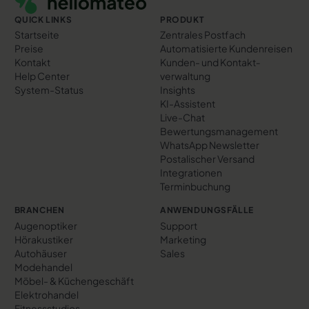
QUICK LINKS
PRODUKT
Startseite
Zentrales Postfach
Preise
Automatisierte Kundenreisen
Kontakt
Kunden- und Kontakt­
Help Center
verwaltung
System-Status
Insights
KI-Assistent
Live-Chat
Bewertungs­management
WhatsApp Newsletter
Postalischer Versand
Integrationen
Terminbuchung
BRANCHEN
ANWENDUNGSFÄLLE
Augenoptiker
Support
Hörakustiker
Marketing
Autohäuser
Sales
Modehandel
Möbel- & Küchengeschäft
Elektrohandel
Fitnessstudios