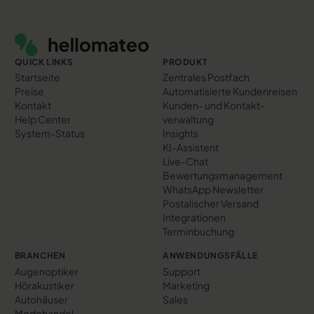
Footer
QUICK LINKS
PRODUKT
Startseite
Zentrales Postfach
Preise
Automatisierte Kundenreisen
Kontakt
Kunden- und Kontakt­
Help Center
verwaltung
System-Status
Insights
KI-Assistent
Live-Chat
Bewertungs­management
WhatsApp Newsletter
Postalischer Versand
Integrationen
Terminbuchung
BRANCHEN
ANWENDUNGSFÄLLE
Augenoptiker
Support
Hörakustiker
Marketing
Autohäuser
Sales
Modehandel