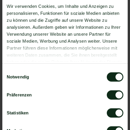
Zapier Integration über 6.000 Apps zur
Wir verwenden Cookies, um Inhalte und Anzeigen zu
Verfügung, die Sie mit WhatsApp verbinden
personalisieren, Funktionen für soziale Medien anbieten
können. Darunter ist natürlich auch Common
zu können und die Zugriffe auf unsere Website zu
Room !
analysieren. Außerdem geben wir Informationen zu Ihrer
Da der Einrichtungsprozess der Integration je nach
Verwendung unserer Website an unsere Partner für
dem Anbieter der WhatsApp API Schnittstelle
soziale Medien, Werbung und Analysen weiter. Unsere
differenziert, gibt es keine allgemein gültige
Partner führen diese Informationen möglicherweise mit
Anleitung. Wir zeigen Ihnen im Folgenden, wie die
weiteren Daten zusammen, die Sie ihnen bereitgestellt
Einrichtung der Integration von Common Room und
haben oder die sie im Rahmen Ihrer Nutzung der Dienste
WhatsApp mit Mateo funktioniert.
gesammelt haben.
Einwilligungsauswahl
So funktioniert die Integration von
Notwendig
Common Room und WhatsApp
Schritt 1: Zapier Konto erstellen, Common Room
Präferenzen
Account und Mateo Konto hinzufügen
Schritt 2: Eine der Apps (Common Room oder
Statistiken
Mateo) als Auslöser hinzufügen
Schritt 3: Die andere App als Handlung