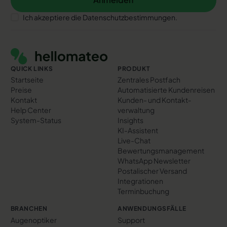
Anmelden
Ich akzeptiere die Datenschutzbestimmungen.
Footer
QUICK LINKS
PRODUKT
Startseite
Zentrales Postfach
Preise
Automatisierte Kundenreisen
Kontakt
Kunden- und Kontakt­
Help Center
verwaltung
System-Status
Insights
KI-Assistent
Live-Chat
Bewertungs­management
WhatsApp Newsletter
Postalischer Versand
Integrationen
Terminbuchung
BRANCHEN
ANWENDUNGSFÄLLE
Augenoptiker
Support