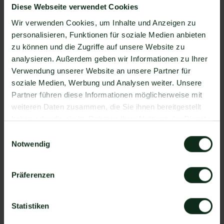
Zapier Integration über 6.000 Apps zur
Diese Webseite verwendet Cookies
Verfügung, die Sie mit WhatsApp verbinden
Wir verwenden Cookies, um Inhalte und Anzeigen zu
können. Darunter ist natürlich auch
personalisieren, Funktionen für soziale Medien anbieten
CommissionCrowd !
zu können und die Zugriffe auf unsere Website zu
Da der Einrichtungsprozess der Integration je nach
analysieren. Außerdem geben wir Informationen zu Ihrer
dem Anbieter der WhatsApp API Schnittstelle
Verwendung unserer Website an unsere Partner für
differenziert, gibt es keine allgemein gültige
soziale Medien, Werbung und Analysen weiter. Unsere
Anleitung. Wir zeigen Ihnen im Folgenden, wie die
Partner führen diese Informationen möglicherweise mit
Einrichtung der Integration von CommissionCrowd
weiteren Daten zusammen, die Sie ihnen bereitgestellt
und WhatsApp mit Mateo funktioniert.
haben oder die sie im Rahmen Ihrer Nutzung der Dienste
So funktioniert die Integration von
gesammelt haben.
Einwilligungsauswahl
CommissionCrowd und WhatsApp
Notwendig
Schritt 1: Zapier Konto erstellen,
CommissionCrowd Account und Mateo Konto
Präferenzen
hinzufügen
Schritt 2: Eine der Apps (CommissionCrowd oder
Statistiken
Mateo) als Auslöser hinzufügen