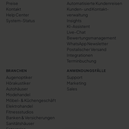
Preise
Automatisierte Kundenreisen
Kontakt
Kunden- und Kontakt­
Help Center
verwaltung
System-Status
Insights
KI-Assistent
Live-Chat
Bewertungs­management
WhatsApp Newsletter
Postalischer Versand
Integrationen
Terminbuchung
BRANCHEN
ANWENDUNGSFÄLLE
Augenoptiker
Support
Hörakustiker
Marketing
Autohäuser
Sales
Modehandel
Möbel- & Küchengeschäft
Elektrohandel
Fitnessstudios
Banken & Versicherungen
Sanitätshäuser
Enterprise