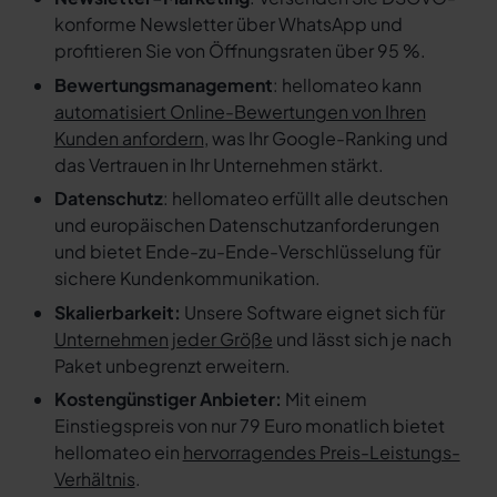
konforme Newsletter über WhatsApp und
profitieren Sie von Öffnungsraten über 95 %.
Bewertungsmanagement
: hellomateo kann
automatisiert Online-Bewertungen von Ihren
Kunden anfordern
, was Ihr Google-Ranking und
das Vertrauen in Ihr Unternehmen stärkt.
Datenschutz
: hellomateo erfüllt alle deutschen
und europäischen Datenschutzanforderungen
und bietet Ende-zu-Ende-Verschlüsselung für
sichere Kundenkommunikation.
Skalierbarkeit:
Unsere Software eignet sich für
Unternehmen jeder Größe
und lässt sich je nach
Paket unbegrenzt erweitern.
Kostengünstiger Anbieter:
Mit einem
Einstiegspreis von nur 79 Euro monatlich bietet
hellomateo ein
hervorragendes Preis-Leistungs-
Verhältnis
.