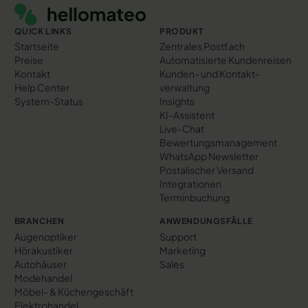
QUICK LINKS
PRODUKT
Startseite
Zentrales Postfach
Preise
Automatisierte Kundenreisen
Kontakt
Kunden- und Kontakt­
Help Center
verwaltung
System-Status
Insights
KI-Assistent
Live-Chat
Bewertungs­management
WhatsApp Newsletter
Postalischer Versand
Integrationen
Terminbuchung
BRANCHEN
ANWENDUNGSFÄLLE
Augenoptiker
Support
Hörakustiker
Marketing
Autohäuser
Sales
Modehandel
Möbel- & Küchengeschäft
Elektrohandel