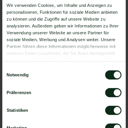
Zapier Integration über 6.000 Apps zur
Wir verwenden Cookies, um Inhalte und Anzeigen zu
Verfügung, die Sie mit WhatsApp verbinden
personalisieren, Funktionen für soziale Medien anbieten
können. Darunter ist natürlich auch ClickSend SMS
zu können und die Zugriffe auf unsere Website zu
!
analysieren. Außerdem geben wir Informationen zu Ihrer
Da der Einrichtungsprozess der Integration je nach
Verwendung unserer Website an unsere Partner für
dem Anbieter der WhatsApp API Schnittstelle
soziale Medien, Werbung und Analysen weiter. Unsere
differenziert, gibt es keine allgemein gültige
Partner führen diese Informationen möglicherweise mit
Anleitung. Wir zeigen Ihnen im Folgenden, wie die
weiteren Daten zusammen, die Sie ihnen bereitgestellt
Einrichtung der Integration von ClickSend SMS und
haben oder die sie im Rahmen Ihrer Nutzung der Dienste
WhatsApp mit Mateo funktioniert.
gesammelt haben.
Einwilligungsauswahl
So funktioniert die Integration von
Notwendig
ClickSend SMS und WhatsApp
Schritt 1: Zapier Konto erstellen, ClickSend SMS
Präferenzen
Account und Mateo Konto hinzufügen
Schritt 2: Eine der Apps (ClickSend SMS oder
Statistiken
Mateo) als Auslöser hinzufügen
Schritt 3: Die andere App als Handlung
Marketing