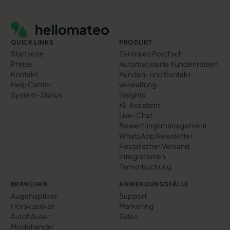
Footer
QUICK LINKS
PRODUKT
Startseite
Zentrales Postfach
Preise
Automatisierte Kundenreisen
Kontakt
Kunden- und Kontakt­
Help Center
verwaltung
System-Status
Insights
KI-Assistent
Live-Chat
Bewertungs­management
WhatsApp Newsletter
Postalischer Versand
Integrationen
Terminbuchung
BRANCHEN
ANWENDUNGSFÄLLE
Augenoptiker
Support
Hörakustiker
Marketing
Autohäuser
Sales
Modehandel