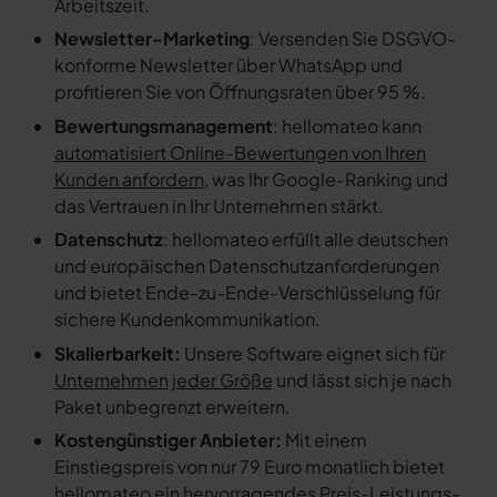
Arbeitszeit.
Newsletter-Marketing
: Versenden Sie DSGVO-
konforme Newsletter über WhatsApp und
profitieren Sie von Öffnungsraten über 95 %.
Bewertungsmanagement
: hellomateo kann
automatisiert Online-Bewertungen von Ihren
Kunden anfordern
, was Ihr Google-Ranking und
das Vertrauen in Ihr Unternehmen stärkt.
Datenschutz
: hellomateo erfüllt alle deutschen
und europäischen Datenschutzanforderungen
und bietet Ende-zu-Ende-Verschlüsselung für
sichere Kundenkommunikation.
Skalierbarkeit:
Unsere Software eignet sich für
Unternehmen jeder Größe
und lässt sich je nach
Paket unbegrenzt erweitern.
Kostengünstiger Anbieter:
Mit einem
Einstiegspreis von nur 79 Euro monatlich bietet
hellomateo ein
hervorragendes Preis-Leistungs-