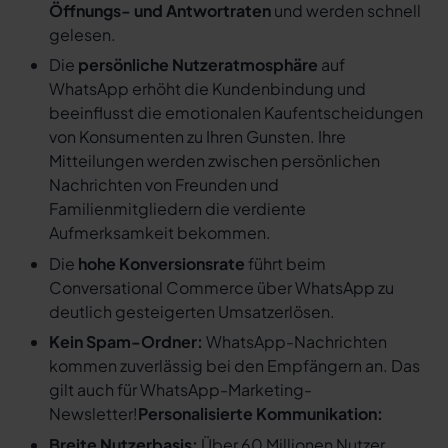
Öffnungs- und Antwortraten
und werden schnell
gelesen.
Die
persönliche Nutzeratmosphäre
auf
WhatsApp erhöht die Kundenbindung und
beeinflusst die emotionalen Kaufentscheidungen
von Konsumenten zu Ihren Gunsten. Ihre
Mitteilungen werden zwischen persönlichen
Nachrichten von Freunden und
Familienmitgliedern die verdiente
Aufmerksamkeit bekommen.
Die
hohe Konversionsrate
führt beim
Conversational Commerce über WhatsApp zu
deutlich gesteigerten Umsatzerlösen.
Kein Spam-Ordner:
WhatsApp-Nachrichten
kommen zuverlässig bei den Empfängern an. Das
gilt auch für WhatsApp-Marketing-
Newsletter!
Personalisierte Kommunikation:
Breite Nutzerbasis:
Über 60 Millionen Nutzer