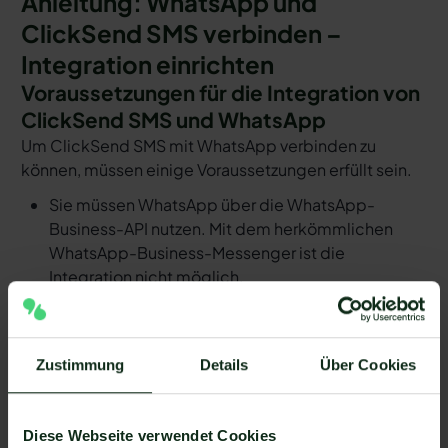
Anleitung: WhatsApp und
ClickSend SMS verbinden –
Integration einrichten
Voraussetzungen für die Integration von
ClickSend SMS und WhatsApp
Um ClickSend SMS mit WhatsApp verbinden zu
können, müssen einige Voraussetzungen erfüllt sein.
Sie müssen WhatsApp über die WhatsApp-
Business-API nutzen. Mit dem herkömmlichen
WhatsApp-Business-Messenger ist die
Integration nicht möglich.
Ihr WhatsApp Business API Anbieter muss die
nötige Software bereitstellen, um die Integration
zu ermöglichen. Längst nicht alle Anbieter der
Zustimmung
Details
Über Cookies
WhatsApp API sind in der Lage, eine Integration
von ClickSend SMS und WhatsApp zu
ermöglichen. Mit Mateo stehen Ihnen dank der
Diese Webseite verwendet Cookies