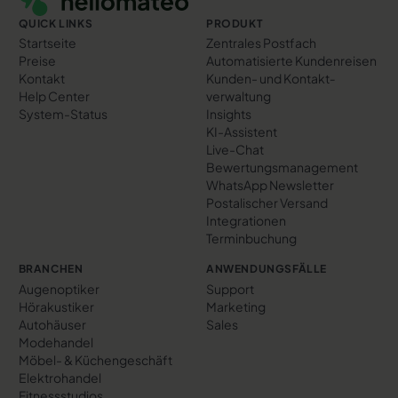
QUICK LINKS
PRODUKT
Startseite
Zentrales Postfach
Preise
Automatisierte Kundenreisen
Kontakt
Kunden- und Kontakt­
Help Center
verwaltung
System-Status
Insights
KI-Assistent
Live-Chat
Bewertungs­management
WhatsApp Newsletter
Postalischer Versand
Integrationen
Terminbuchung
BRANCHEN
ANWENDUNGSFÄLLE
Augenoptiker
Support
Hörakustiker
Marketing
Autohäuser
Sales
Modehandel
Möbel- & Küchengeschäft
Elektrohandel
Fitnessstudios