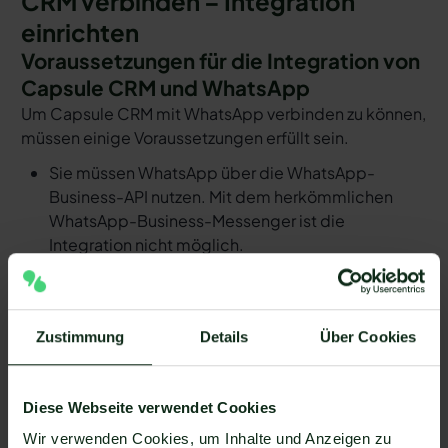
CRM verbinden – Integration
einrichten
Voraussetzungen für die Integration von
Capsule CRM und WhatsApp
Um Capsule CRM mit WhatsApp verbinden zu können,
müssen einige Voraussetzungen erfüllt sein.
Sie müssen WhatsApp über die WhatsApp-
Business-API nutzen. Mit dem herkömmlichen
WhatsApp-Business-Messenger ist die
Integration nicht möglich.
Ihr WhatsApp Business API Anbieter muss die
nötige Software bereitstellen, um die Integration
zu ermöglichen. Längst nicht alle Anbieter der
Zustimmung
Details
Über Cookies
WhatsApp API sind in der Lage, eine Integration
von Capsule CRM und WhatsApp zu ermöglichen.
Mit Mateo stehen Ihnen dank der Zapier
Diese Webseite verwendet Cookies
Integration über 6.000 Apps zur Verfügung, die
Wir verwenden Cookies, um Inhalte und Anzeigen zu
Sie mit WhatsApp verbinden können. Darunter ist