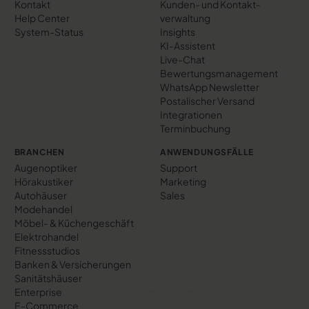
Kontakt
Kunden- und Kontakt­
Help Center
verwaltung
System-Status
Insights
KI-Assistent
Live-Chat
Bewertungs­management
WhatsApp Newsletter
Postalischer Versand
Integrationen
Terminbuchung
BRANCHEN
ANWENDUNGSFÄLLE
Augenoptiker
Support
Hörakustiker
Marketing
Autohäuser
Sales
Modehandel
Möbel- & Küchengeschäft
Elektrohandel
Fitnessstudios
Banken & Versicherungen
Sanitätshäuser
Enterprise
E-Commerce