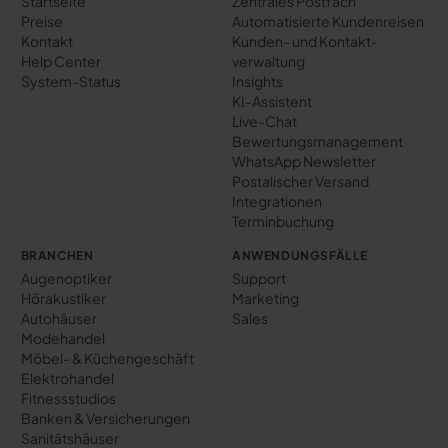
Startseite
Zentrales Postfach
Preise
Automatisierte Kundenreisen
Kontakt
Kunden- und Kontakt­
Help Center
verwaltung
System-Status
Insights
KI-Assistent
Live-Chat
Bewertungs­management
WhatsApp Newsletter
Postalischer Versand
Integrationen
Terminbuchung
BRANCHEN
ANWENDUNGSFÄLLE
Augenoptiker
Support
Hörakustiker
Marketing
Autohäuser
Sales
Modehandel
Möbel- & Küchengeschäft
Elektrohandel
Fitnessstudios
Banken & Versicherungen
Sanitätshäuser