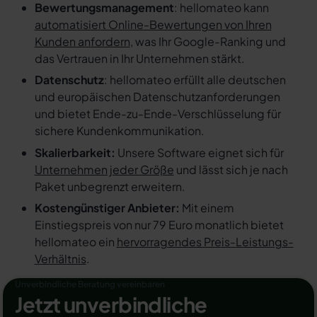
Bewertungsmanagement
: hellomateo kann
automatisiert Online-Bewertungen von Ihren
Kunden anfordern
, was Ihr Google-Ranking und
das Vertrauen in Ihr Unternehmen stärkt.
Datenschutz
: hellomateo erfüllt alle deutschen
und europäischen Datenschutzanforderungen
und bietet Ende-zu-Ende-Verschlüsselung für
sichere Kundenkommunikation.
Skalierbarkeit:
Unsere Software eignet sich für
Unternehmen jeder Größe
und lässt sich je nach
Paket unbegrenzt erweitern.
Kostengünstiger Anbieter:
Mit einem
Einstiegspreis von nur 79 Euro monatlich bietet
hellomateo ein
hervorragendes Preis-Leistungs-
Verhältnis
.
Unverbindliche Beratung vereinbaren
Jetzt unverbindliche