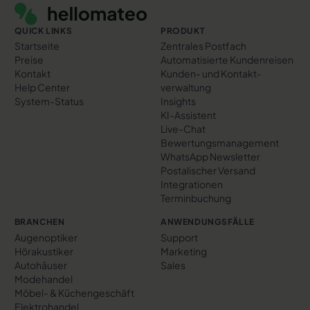
QUICK LINKS
PRODUKT
Startseite
Zentrales Postfach
Preise
Automatisierte Kundenreisen
Kontakt
Kunden- und Kontakt­
Help Center
verwaltung
System-Status
Insights
KI-Assistent
Live-Chat
Bewertungs­management
WhatsApp Newsletter
Postalischer Versand
Integrationen
Terminbuchung
BRANCHEN
ANWENDUNGSFÄLLE
Augenoptiker
Support
Hörakustiker
Marketing
Autohäuser
Sales
Modehandel
Möbel- & Küchengeschäft
Elektrohandel