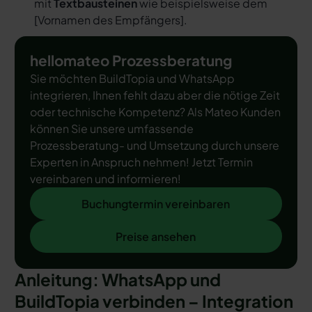
mit
Textbausteinen
wie beispielsweise dem
[
Vornamen des Empfängers
].
hellomateo Prozessberatung
Sie möchten BuildTopia und WhatsApp
integrieren, Ihnen fehlt dazu aber die nötige Zeit
oder technische Kompetenz? Als Mateo Kunden
können Sie unsere umfassende
Prozessberatung- und Umsetzung durch unsere
Experten in Anspruch nehmen! Jetzt Termin
vereinbaren und informieren!
Buchungtermin vereinbaren
Buchungtermin vereinbaren
Preise ansehen
Preise ansehen
Anleitung: WhatsApp und
BuildTopia verbinden – Integration