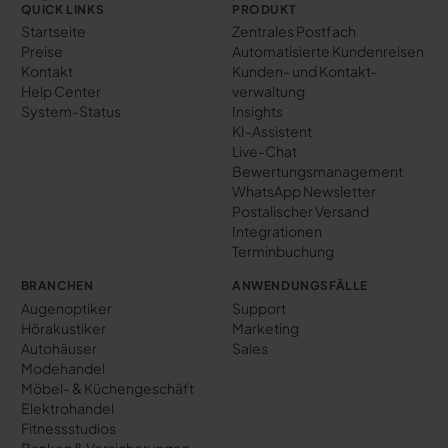
QUICK LINKS
PRODUKT
Startseite
Zentrales Postfach
Preise
Automatisierte Kundenreisen
Kontakt
Kunden- und Kontakt­
Help Center
verwaltung
System-Status
Insights
KI-Assistent
Live-Chat
Bewertungs­management
WhatsApp Newsletter
Postalischer Versand
Integrationen
Terminbuchung
BRANCHEN
ANWENDUNGSFÄLLE
Augenoptiker
Support
Hörakustiker
Marketing
Autohäuser
Sales
Modehandel
Möbel- & Küchengeschäft
Elektrohandel
Fitnessstudios
Banken & Versicherungen