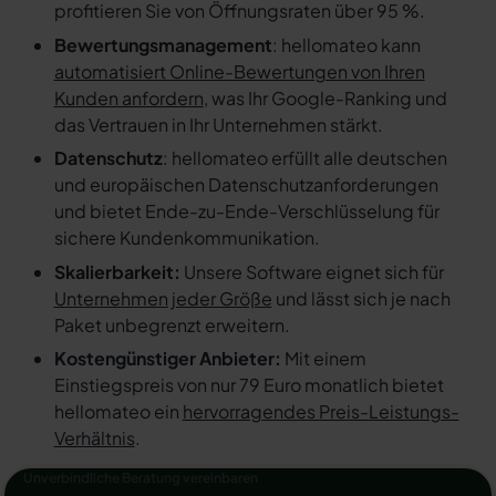
profitieren Sie von Öffnungsraten über 95 %.
Bewertungsmanagement
: hellomateo kann
automatisiert Online-Bewertungen von Ihren
Kunden anfordern
, was Ihr Google-Ranking und
das Vertrauen in Ihr Unternehmen stärkt.
Datenschutz
: hellomateo erfüllt alle deutschen
und europäischen Datenschutzanforderungen
und bietet Ende-zu-Ende-Verschlüsselung für
sichere Kundenkommunikation.
Skalierbarkeit:
Unsere Software eignet sich für
Unternehmen jeder Größe
und lässt sich je nach
Paket unbegrenzt erweitern.
Kostengünstiger Anbieter:
Mit einem
Einstiegspreis von nur 79 Euro monatlich bietet
hellomateo ein
hervorragendes Preis-Leistungs-
Verhältnis
.
Unverbindliche Beratung vereinbaren