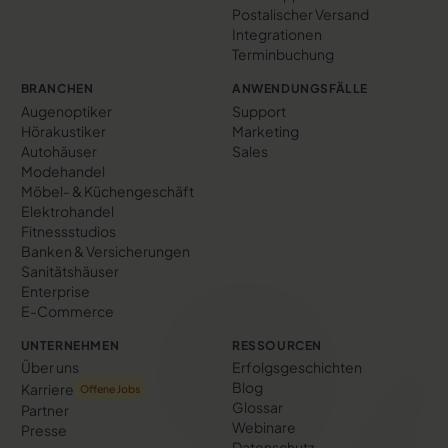
Postalischer Versand
Integrationen
Terminbuchung
BRANCHEN
ANWENDUNGSFÄLLE
Augenoptiker
Support
Hörakustiker
Marketing
Autohäuser
Sales
Modehandel
Möbel- & Küchengeschäft
Elektrohandel
Fitnessstudios
Banken & Versicherungen
Sanitätshäuser
Enterprise
E-Commerce
UNTERNEHMEN
RESSOURCEN
Über uns
Erfolgs­geschichten
Blog
Karriere
Offene Jobs
Glossar
Partner
Webinare
Presse
Datenschutz