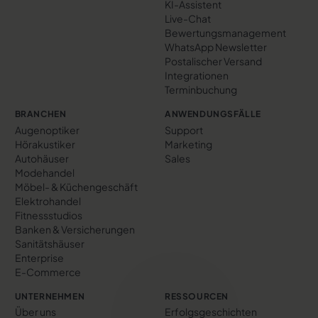
KI-Assistent
Live-Chat
Bewertungs­management
WhatsApp Newsletter
Postalischer Versand
Integrationen
Terminbuchung
BRANCHEN
ANWENDUNGSFÄLLE
Augenoptiker
Support
Hörakustiker
Marketing
Autohäuser
Sales
Modehandel
Möbel- & Küchengeschäft
Elektrohandel
Fitnessstudios
Banken & Versicherungen
Sanitätshäuser
Enterprise
E-Commerce
UNTERNEHMEN
RESSOURCEN
Über uns
Erfolgs­geschichten