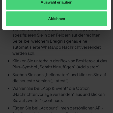
Auswahl erlauben
Nachricht versenden
Loggen Sie sich in Ihren Zapier Account ein und
Ablehnen
erstellen Sie einen neuen Zap.
Wählen Sie BoxHero als Auslöser (Trigger) und
spezifizieren Sie in den Feldern auf der rechten
Seite, bei welchem Ereignis genau eine
automatisierte WhatsApp Nachricht versendet
werden soll.
Klicken Sie unterhalb der Box von BoxHero auf das
Plus-Symbol „Schritt hinzufügen“ (Add a step).
Suchen Sie nach „hellomateo“ und klicken Sie auf
die neueste Version („Latest“).
Wählen Sie bei „App & Event“ die Option
„Nachrichtenvorlage versenden“ aus und klicken
Sie auf „weiter“ (continue).
Fügen Sie bei „Account“ Ihren persönlichen API-