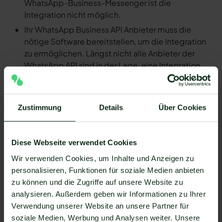
WhatsApp-Business-Messenger ist die
Integration nicht möglich.
Ihr WhatsApp Business API Anbieter muss die
nötige Software bereitstellen, um die Integration
zu ermöglichen. Längst nicht alle Anbieter der
WhatsApp API sind in der Lage, eine Integration
von BoxHero und WhatsApp zu ermöglichen. Mit
Mateo stehen Ihnen dank der Zapier Integration
über 6.000 Apps zur Verfügung, die Sie mit
Zustimmung
Details
Über Cookies
WhatsApp verbinden können. Darunter ist
natürlich auch BoxHero !
Da der Einrichtungsprozess der Integration je nach
Diese Webseite verwendet Cookies
dem Anbieter der WhatsApp API Schnittstelle
Wir verwenden Cookies, um Inhalte und Anzeigen zu
differenziert, gibt es keine allgemein gültige
personalisieren, Funktionen für soziale Medien anbieten
Anleitung. Wir zeigen Ihnen im Folgenden, wie die
zu können und die Zugriffe auf unsere Website zu
Einrichtung der Integration von BoxHero und
analysieren. Außerdem geben wir Informationen zu Ihrer
WhatsApp mit Mateo funktioniert.
Verwendung unserer Website an unsere Partner für
So funktioniert die Integration von
soziale Medien, Werbung und Analysen weiter. Unsere