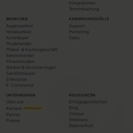
Integrationen
Terminbuchung
BRANCHEN
ANWENDUNGSFÄLLE
Augenoptiker
Support
Hörakustiker
Marketing
Autohäuser
Sales
Modehandel
Möbel- & Küchengeschäft
Elektrohandel
Fitnessstudios
Banken & Versicherungen
Sanitätshäuser
Enterprise
E-Commerce
UNTERNEHMEN
RESSOURCEN
Über uns
Erfolgs­geschichten
Blog
Karriere
Offene Jobs
Glossar
Partner
Webinare
Presse
Datenschutz