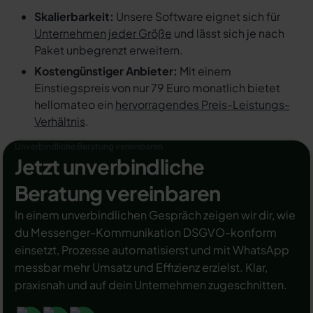
Skalierbarkeit:
Unsere Software eignet sich für
Unternehmen jeder Größe
und lässt sich je nach
Paket unbegrenzt erweitern.
Kostengünstiger Anbieter:
Mit einem
Einstiegspreis von nur 79 Euro monatlich bietet
hellomateo ein
hervorragendes Preis-Leistungs-
Verhältnis
.
Unverbindliche Beratung vereinbaren
Jetzt unverbindliche
Beratung vereinbaren
In einem unverbindlichen Gespräch zeigen wir dir, wie
du Messenger-Kommunikation DSGVO-konform
einsetzt, Prozesse automatisierst und mit WhatsApp
messbar mehr Umsatz und Effizienz erzielst. Klar,
praxisnah und auf dein Unternehmen zugeschnitten.