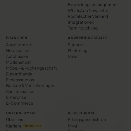
Bewertungs­management
WhatsApp Newsletter
Postalischer Versand
Integrationen
Terminbuchung
BRANCHEN
ANWENDUNGSFÄLLE
Augenoptiker
Support
Hörakustiker
Marketing
Autohäuser
Sales
Modehandel
Möbel- & Küchengeschäft
Elektrohandel
Fitnessstudios
Banken & Versicherungen
Sanitätshäuser
Enterprise
E-Commerce
UNTERNEHMEN
RESSOURCEN
Über uns
Erfolgs­geschichten
Blog
Karriere
Offene Jobs