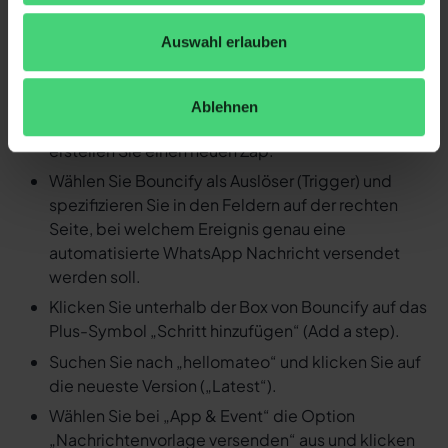
Ereignis in Bouncify eine
Auswahl erlauben
automatisierte WhatsApp
Nachricht versenden
Ablehnen
Loggen Sie sich in Ihren Zapier Account ein und
erstellen Sie einen neuen Zap.
Wählen Sie Bouncify als Auslöser (Trigger) und
spezifizieren Sie in den Feldern auf der rechten
Seite, bei welchem Ereignis genau eine
automatisierte WhatsApp Nachricht versendet
werden soll.
Klicken Sie unterhalb der Box von Bouncify auf das
Plus-Symbol „Schritt hinzufügen“ (Add a step).
Suchen Sie nach „hellomateo“ und klicken Sie auf
die neueste Version („Latest“).
Wählen Sie bei „App & Event“ die Option
„Nachrichtenvorlage versenden“ aus und klicken