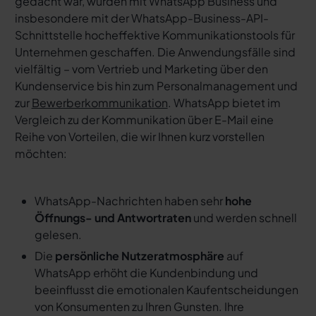
gedacht war, wurden mit WhatsApp Business und
insbesondere mit der WhatsApp-Business-API-
Schnittstelle hocheffektive Kommunikationstools für
Unternehmen geschaffen. Die Anwendungsfälle sind
vielfältig – vom Vertrieb und Marketing über den
Kundenservice bis hin zum Personalmanagement und
zur
Bewerberkommunikation
. WhatsApp bietet im
Vergleich zu der Kommunikation über E-Mail eine
Reihe von Vorteilen, die wir Ihnen kurz vorstellen
möchten:
WhatsApp-Nachrichten haben sehr
hohe
Öffnungs- und Antwortraten
und werden schnell
gelesen.
Die
persönliche Nutzeratmosphäre
auf
WhatsApp erhöht die Kundenbindung und
beeinflusst die emotionalen Kaufentscheidungen
von Konsumenten zu Ihren Gunsten. Ihre