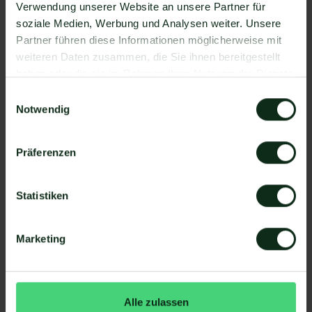
Verwendung unserer Website an unsere Partner für
Einrichtung der Integration von Bouncer und
soziale Medien, Werbung und Analysen weiter. Unsere
WhatsApp mit Mateo funktioniert.
Partner führen diese Informationen möglicherweise mit
So funktioniert die Integration von
weiteren Daten zusammen, die Sie ihnen bereitgestellt
Bouncer und WhatsApp
haben oder die sie im Rahmen Ihrer Nutzung der Dienste
gesammelt haben.
Schritt 1: Zapier Konto erstellen, Bouncer Account
Einwilligungsauswahl
und Mateo Konto hinzufügen
Notwendig
Schritt 2: Eine der Apps (Bouncer oder Mateo) als
Auslöser hinzufügen
Präferenzen
Schritt 3: Die andere App als Handlung
hinzufügen.
Statistiken
Schritt 4: Die Handlung, die ausgeführt werden
soll, exakt definieren (z.B. WhatsApp
Marketing
Nachrichtenvorlage mit hellomateo versenden).
Fertig! So schnell ersparen Sie sich mit
Automatisierungen den manuellen
Arbeitsaufwand.
Alle zulassen