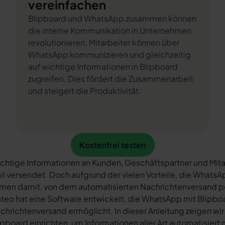
vereinfachen
Blipboard und WhatsApp zusammen können
die interne Kommunikation in Unternehmen
revolutionieren. Mitarbeiter können über
WhatsApp kommunizieren und gleichzeitig
auf wichtige Informationen in Blipboard
zugreifen. Dies fördert die Zusammenarbeit
und steigert die Produktivität.
Kostenfrei testen
Kostenfrei testen
chtige Informationen an Kunden, Geschäftspartner und Mita
il versendet. Doch aufgrund der vielen Vorteile, die What
rmen damit, von dem automatisierten Nachrichtenversand 
teo hat eine Software entwickelt, die WhatsApp mit Blipboa
chrichtenversand ermöglicht. In dieser Anleitung zeigen wir
ipboard einrichten, um Informationen aller Art automatisiert