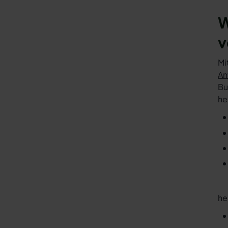
W
v
Mi
An
Bu
he
he