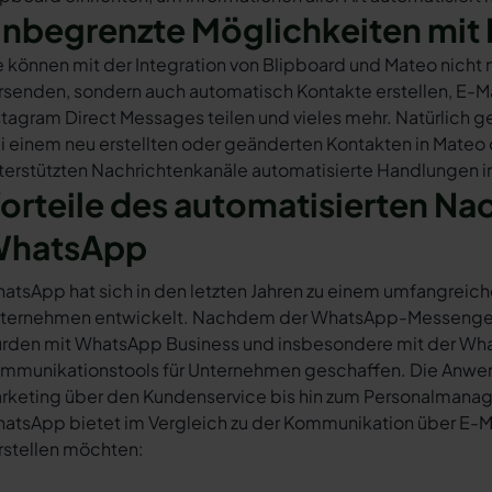
nbegrenzte Möglichkeiten mit 
e können mit der Integration von Blipboard und Mateo nicht
rsenden, sondern auch automatisch Kontakte erstellen, E-
stagram Direct Messages teilen und vieles mehr. Natürlich ge
i einem neu erstellten oder geänderten Kontakten in Mateo
terstützten Nachrichtenkanäle automatisierte Handlungen in
orteile des automatisierten Na
hatsApp
atsApp hat sich in den letzten Jahren zu einem umfangreich
ternehmen entwickelt. Nachdem der WhatsApp-Messenger a
rden mit WhatsApp Business und insbesondere mit der Wha
mmunikationstools für Unternehmen geschaffen. Die Anwendu
rketing über den Kundenservice bis hin zum Personalmana
atsApp bietet im Vergleich zu der Kommunikation über E-Mail
rstellen möchten: