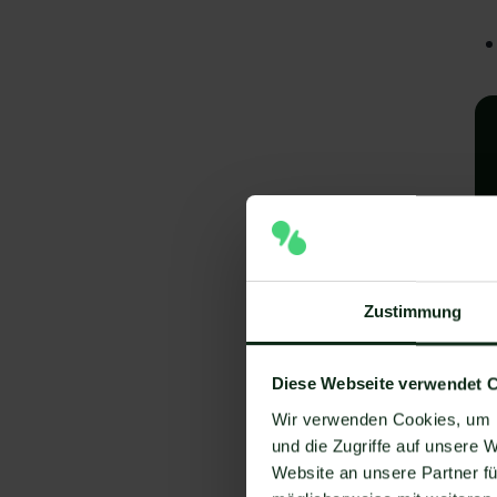
Zustimmung
A
I
Diese Webseite verwendet 
V
Wir verwenden Cookies, um I
und die Zugriffe auf unsere 
Um
Website an unsere Partner fü