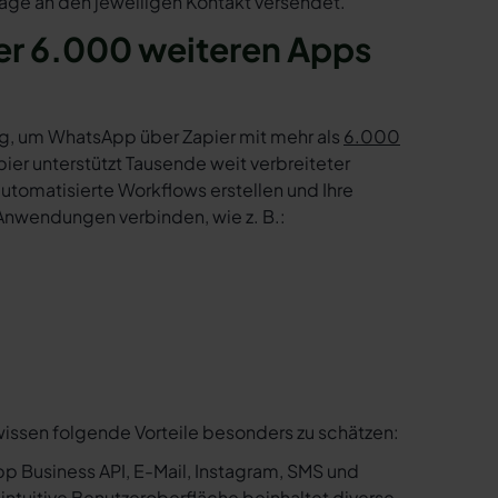
age an den jeweiligen Kontakt versendet.
er 6.000 weiteren Apps
g, um WhatsApp über Zapier mit mehr als
6.000
er unterstützt Tausende weit verbreiteter
tomatisierte Workflows erstellen und Ihre
Anwendungen verbinden, wie z. B.:
wissen folgende Vorteile besonders zu schätzen:
p Business API, E-Mail, Instagram, SMS und
e intuitive Benutzeroberfläche beinhaltet diverse