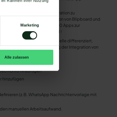
ie im Rahmen Ihrer Nutzung
e bereitstellen, um die Integration zu
ind in der Lage, eine Integration von Blipboard und
 Zapier Integration über 6.000 Apps zur
Marketing
r ist natürlich auch Blipboard !
er der WhatsApp API Schnittstelle differenziert,
 Folgenden, wie die Einrichtung der Integration von
Alle zulassen
pboard und WhatsApp
ateo Konto hinzufügen
er hinzufügen
 definieren (z.B. WhatsApp Nachrichtenvorlage mit
n den manuellen Arbeitsaufwand.