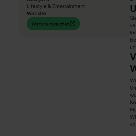
U
Lifestyle & Entertainment
Website
Si
Website besuchen
Website besuchen
ve
In
be
un
V
W
Wh
Un
wu
Ko
Ma
Wh
vo