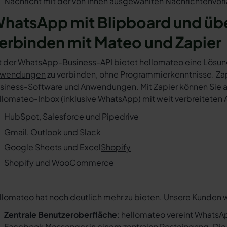
Nachricht mit der von Ihnen ausgewählten Nachrichtenvorl
hatsApp mit Blipboard und üb
erbinden mit Mateo und Zapier
t der WhatsApp-Business-API bietet hellomateo eine Lösun
wendungen
zu verbinden, ohne Programmierkenntnisse. Zapi
siness-Software und Anwendungen. Mit Zapier können Sie au
llomateo-Inbox (inklusive WhatsApp) mit weit verbreiteten 
HubSpot, Salesforce und Pipedrive
Gmail, Outlook und Slack
Google Sheets und Excel
Shopify
Shopify und WooCommerce
llomateo hat noch deutlich mehr zu bieten. Unsere Kunden 
Zentrale Benutzeroberfläche
: hellomateo vereint WhatsAp
Facebook Messenger in einem
zentralen Posteingang
. Di