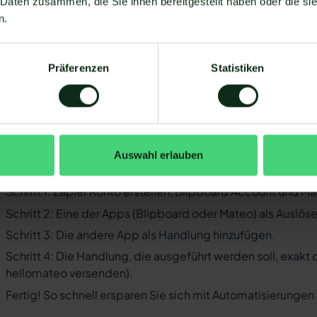
 Daten zusammen, die Sie ihnen bereitgestellt haben oder die s
Business-Messenger ist die Integration nicht möglich.
n.
Ihr WhatsApp Business API Anbieter muss die nötige Softwar
ermöglichen. Längst nicht alle Anbieter der WhatsApp API s
WhatsApp zu ermöglichen. Mit Mateo stehen Ihnen dank der
Präferenzen
Statistiken
Verfügung, die Sie mit WhatsApp verbinden können. Darunte
 der Einrichtungsprozess der Integration je nach dem Anbiet
bt es keine allgemein gültige Anleitung. Wir zeigen Ihnen im
ipboard und WhatsApp mit Mateo funktioniert.
Auswahl erlauben
o funktioniert die Integration von Bli
Schritt 1: Zapier Konto erstellen, Blipboard Account und M
Schritt 2: Eine der Apps (Blipboard oder Mateo) als Auslös
Schritt 3: Die andere App als Handlung hinzufügen.
Schritt 4: Die Handlung, die ausgeführt werden soll, exakt
hellomateo versenden).
Fertig! So schnell ersparen Sie sich mit Automatisierunge