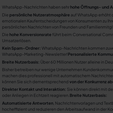
WhatsApp-Nachrichten haben sehr
hohe Öffnungs- und A
Die
persönliche Nutzeratmosphäre
auf WhatsApp erhöht d
emotionalen Kaufentscheidungen von Konsumenten zu Ihre
persönlichen Nachrichten von Freunden und Familienmit
Die
hohe Konversionsrate
führt beim Conversational Com
Umsatzerlösen.
Kein Spam-Ordner:
WhatsApp-Nachrichten kommen zuverlä
WhatsApp-Marketing-Newsletter!
Personalisierte Kommu
Breite Nutzerbasis:
Über 60 Millionen Nutzer alleine in De
Bisher betreiben nur wenige Unternehmen Kundenkommuni
machen dies professionell mit automatischem Nachricht
können Sie sich dementsprechend
von der Konkurrenz a
Direkter Kontakt und Interaktion:
Sie können direkt mit d
oder Anliegen in Echtzeit reagieren.
Breite Nutzerbasis:
Automatisierte Antworten
, Nachrichtenvorlagen und Tex
hocheffizient und reduzieren den Arbeitsaufwand in der K