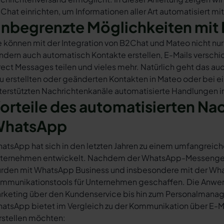
Chat einrichten, um Informationen aller Art automatisiert mi
nbegrenzte Möglichkeiten mit 
e können mit der Integration von B2Chat und Mateo nicht n
ndern auch automatisch Kontakte erstellen, E-Mails versc
rect Messages teilen und vieles mehr. Natürlich geht das auc
u erstellten oder geänderten Kontakten in Mateo oder bei 
terstützten Nachrichtenkanäle automatisierte Handlungen i
orteile des automatisierten Na
hatsApp
atsApp hat sich in den letzten Jahren zu einem umfangreich
ternehmen entwickelt. Nachdem der WhatsApp-Messenger a
rden mit WhatsApp Business und insbesondere mit der Wha
mmunikationstools für Unternehmen geschaffen. Die Anwendu
rketing über den Kundenservice bis hin zum Personalmana
atsApp bietet im Vergleich zu der Kommunikation über E-Mail
rstellen möchten: