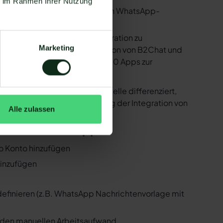
ie im Rahmen Ihrer Nutzung
utzen. Mit dem herkömmlichen WhatsApp-
e bereitstellen, um die Integration zu
Marketing
sind in der Lage, eine Integration von B2Chat und
 Zapier Integration über 6.000 Apps zur
r ist natürlich auch B2Chat !
er der WhatsApp API Schnittstelle differenziert,
 Folgenden, wie die Einrichtung der Integration von
Alle zulassen
Chat und WhatsApp
eo Konto hinzufügen
hinzufügen
 definieren (z.B. WhatsApp Nachrichtenvorlage mit
n den manuellen Arbeitsaufwand.