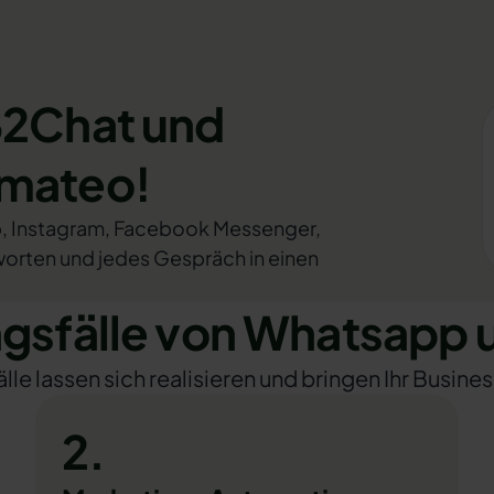
B2Chat und
omateo!
p, Instagram, Facebook Messenger,
worten und jedes Gespräch in einen
sfälle von Whatsapp 
e lassen sich realisieren und bringen Ihr Busines
2.