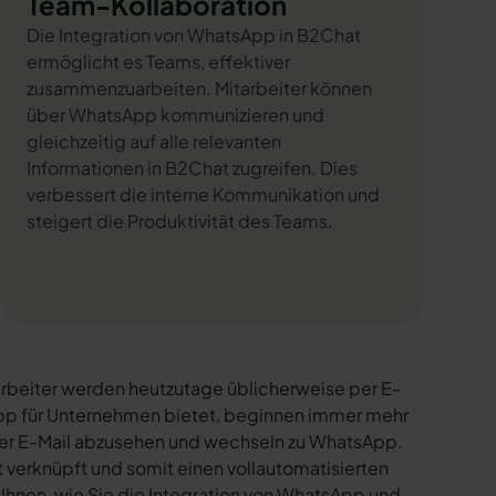
Team-Kollaboration
Die Integration von WhatsApp in B2Chat
ermöglicht es Teams, effektiver
zusammenzuarbeiten. Mitarbeiter können
über WhatsApp kommunizieren und
gleichzeitig auf alle relevanten
Informationen in B2Chat zugreifen. Dies
verbessert die interne Kommunikation und
steigert die Produktivität des Teams.
rbeiter werden heutzutage üblicherweise per E-
sApp für Unternehmen bietet, beginnen immer mehr
per E-Mail abzusehen und wechseln zu WhatsApp.
verknüpft und somit einen vollautomatisierten
 Ihnen, wie Sie die Integration von WhatsApp und