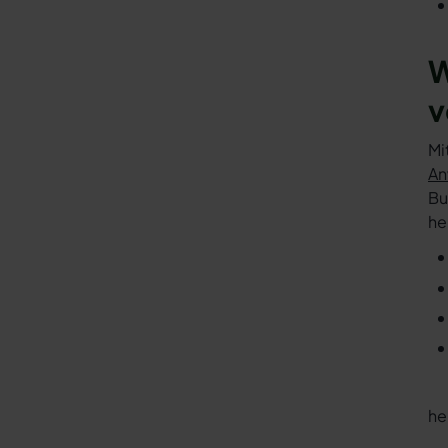
W
v
Mi
An
Bu
he
he