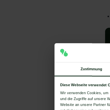
Zustimmung
A
Diese Webseite verwendet 
e
Wir verwenden Cookies, um I
V
und die Zugriffe auf unsere 
Website an unsere Partner fü
Um