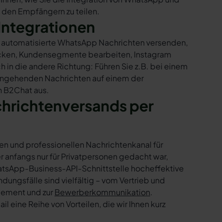
t den Empfängern zu teilen.
Integrationen
ur automatisierte WhatsApp Nachrichten versenden,
hicken, Kundensegmente bearbeiten, Instagram
h in die andere Richtung: Führen Sie z.B. bei einem
eingehenden Nachrichten auf einem der
n B2Chat aus.
chrichtenversands per
en und professionellen Nachrichtenkanal für
nfangs nur für Privatpersonen gedacht war,
tsApp-Business-API-Schnittstelle hocheffektive
ngsfälle sind vielfältig – vom Vertrieb und
gement und zur
Bewerberkommunikation
.
 eine Reihe von Vorteilen, die wir Ihnen kurz