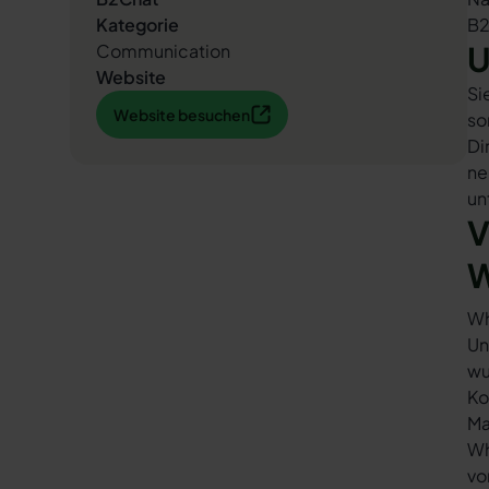
Kategorie
B2
U
Communication
Website
Si
Website besuchen
Website besuchen
so
Di
ne
un
V
W
Wh
Un
wu
Ko
Ma
Wh
vo