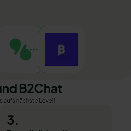
und B2Chat
s aufs nächste Level!
3.