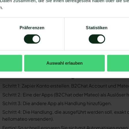
 Daten zusammen, die Sie ihnen bereitgestellt haben oder die s
Sie müssen WhatsApp über die WhatsApp-Business-API n
n.
Business-Messenger ist die Integration nicht möglich.
Ihr WhatsApp Business API Anbieter muss die nötige Softwar
Präferenzen
Statistiken
ermöglichen. Längst nicht alle Anbieter der WhatsApp API 
WhatsApp zu ermöglichen. Mit Mateo stehen Ihnen dank der
Verfügung, die Sie mit WhatsApp verbinden können. Darunte
 der Einrichtungsprozess der Integration je nach dem Anbiet
bt es keine allgemein gültige Anleitung. Wir zeigen Ihnen im
Auswahl erlauben
Chat und WhatsApp mit Mateo funktioniert.
o funktioniert die Integration von B2
Schritt 1: Zapier Konto erstellen, B2Chat Account und Mat
Schritt 2: Eine der Apps (B2Chat oder Mateo) als Auslöser 
Schritt 3: Die andere App als Handlung hinzufügen.
Schritt 4: Die Handlung, die ausgeführt werden soll, exakt
hellomateo versenden).
Fertig! So schnell ersparen Sie sich mit Automatisierunge