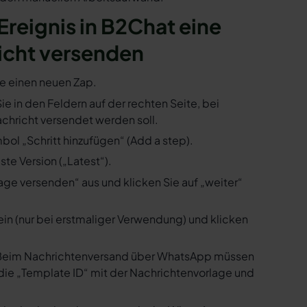
 Ereignis in B2Chat eine
icht versenden
ie einen neuen Zap.
ie in den Feldern auf der rechten Seite, bei
hricht versendet werden soll.
bol „Schritt hinzufügen“ (Add a step).
te Version („Latest“).
ge versenden“ aus und klicken Sie auf „weiter“
ein (nur bei erstmaliger Verwendung) und klicken
us. Beim Nachrichtenversand über WhatsApp müssen
die „Template ID“ mit der Nachrichtenvorlage und