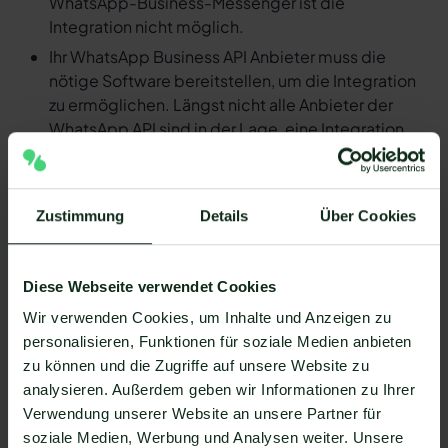
WhatsApp-Business-Messenger ist die
Integration nicht möglich.
Ihr WhatsApp Business API Anbieter muss die
nötige Software bereitstellen, um die Integration
zu ermöglichen. Längst nicht alle Anbieter der
WhatsApp API sind in der Lage, eine Integration
von Axosoft und WhatsApp zu ermöglichen. Mit
Mateo stehen Ihnen dank der Zapier Integration
über 6.000 Apps zur Verfügung, die Sie mit
Zustimmung
Details
Über Cookies
WhatsApp verbinden können. Darunter ist
natürlich auch Axosoft !
Da der Einrichtungsprozess der Integration je nach
Diese Webseite verwendet Cookies
dem Anbieter der WhatsApp API Schnittstelle
Wir verwenden Cookies, um Inhalte und Anzeigen zu
differenziert, gibt es keine allgemein gültige
personalisieren, Funktionen für soziale Medien anbieten
Anleitung. Wir zeigen Ihnen im Folgenden, wie die
zu können und die Zugriffe auf unsere Website zu
Einrichtung der Integration von Axosoft und
analysieren. Außerdem geben wir Informationen zu Ihrer
WhatsApp mit Mateo funktioniert.
Verwendung unserer Website an unsere Partner für
So funktioniert die Integration von
soziale Medien, Werbung und Analysen weiter. Unsere