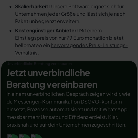
Skalierbarkeit:
Unsere Software eignet sich für
Unternehmen jeder Größe
und lässt sich je nach
Paket unbegrenzt erweitern.
Kostengünstiger Anbieter:
Mit einem
Einstiegspreis von nur 79 Euro monatlich bietet
hellomateo ein
hervorragendes Preis-Leistungs-
Verhältnis
.
Unverbindliche Beratung vereinbaren
Jetzt unverbindliche
Beratung vereinbaren
In einem unverbindlichen Gespräch zeigen wir dir, wie
du Messenger-Kommunikation DSGVO-konform
einsetzt, Prozesse automatisierst und mit WhatsApp
messbar mehr Umsatz und Effizienz erzielst. Klar,
praxisnah und auf dein Unternehmen zugeschnitten.