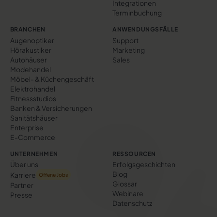
Integrationen
Terminbuchung
BRANCHEN
ANWENDUNGSFÄLLE
Augenoptiker
Support
Hörakustiker
Marketing
Autohäuser
Sales
Modehandel
Möbel- & Küchengeschäft
Elektrohandel
Fitnessstudios
Banken & Versicherungen
Sanitätshäuser
Enterprise
E-Commerce
UNTERNEHMEN
RESSOURCEN
Über uns
Erfolgs­geschichten
Blog
Karriere
Offene Jobs
Glossar
Partner
Webinare
Presse
Datenschutz