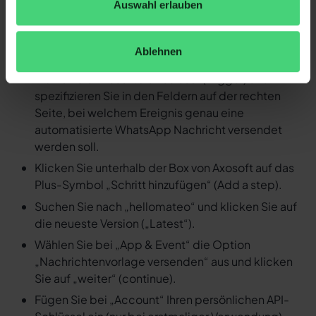
Auswahl erlauben
Nachricht versenden
Loggen Sie sich in Ihren Zapier Account ein und
Ablehnen
erstellen Sie einen neuen Zap.
Wählen Sie Axosoft als Auslöser (Trigger) und
spezifizieren Sie in den Feldern auf der rechten
Seite, bei welchem Ereignis genau eine
automatisierte WhatsApp Nachricht versendet
werden soll.
Klicken Sie unterhalb der Box von Axosoft auf das
Plus-Symbol „Schritt hinzufügen“ (Add a step).
Suchen Sie nach „hellomateo“ und klicken Sie auf
die neueste Version („Latest“).
Wählen Sie bei „App & Event“ die Option
„Nachrichtenvorlage versenden“ aus und klicken
Sie auf „weiter“ (continue).
Fügen Sie bei „Account“ Ihren persönlichen API-