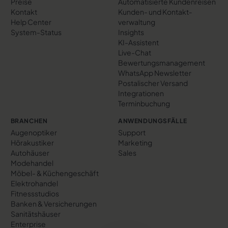
Preise
Automatisierte Kundenreisen
Kontakt
Kunden- und Kontakt­
Help Center
verwaltung
System-Status
Insights
KI-Assistent
Live-Chat
Bewertungs­management
WhatsApp Newsletter
Postalischer Versand
Integrationen
Terminbuchung
BRANCHEN
ANWENDUNGSFÄLLE
Augenoptiker
Support
Hörakustiker
Marketing
Autohäuser
Sales
Modehandel
Möbel- & Küchengeschäft
Elektrohandel
Fitnessstudios
Banken & Versicherungen
Sanitätshäuser
Enterprise