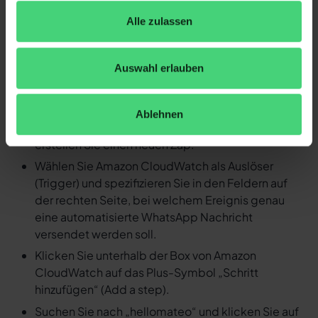
Arbeitsaufwand.
Alle zulassen
Detaillierte Anleitung: Durch ein
Ereignis in Amazon CloudWatch
Auswahl erlauben
eine automatisierte WhatsApp
Nachricht versenden
Ablehnen
Loggen Sie sich in Ihren Zapier Account ein und
erstellen Sie einen neuen Zap.
Wählen Sie Amazon CloudWatch als Auslöser
(Trigger) und spezifizieren Sie in den Feldern auf
der rechten Seite, bei welchem Ereignis genau
eine automatisierte WhatsApp Nachricht
versendet werden soll.
Klicken Sie unterhalb der Box von Amazon
CloudWatch auf das Plus-Symbol „Schritt
hinzufügen“ (Add a step).
Suchen Sie nach „hellomateo“ und klicken Sie auf