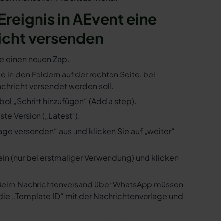
 Ereignis in AEvent eine
icht versenden
ie einen neuen Zap.
ie in den Feldern auf der rechten Seite, bei
hricht versendet werden soll.
ol „Schritt hinzufügen“ (Add a step).
te Version („Latest“).
ge versenden“ aus und klicken Sie auf „weiter“
ein (nur bei erstmaliger Verwendung) und klicken
us. Beim Nachrichtenversand über WhatsApp müssen
die „Template ID“ mit der Nachrichtenvorlage und