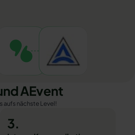
und AEvent
s aufs nächste Level!
3.