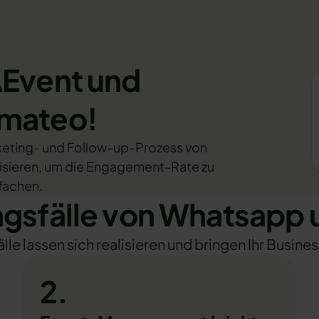
AEvent und
omateo!
rketing- und Follow-up-Prozess von
sieren, um die Engagement-Rate zu
fachen.
sfälle von Whatsapp 
e lassen sich realisieren und bringen Ihr Busines
2.