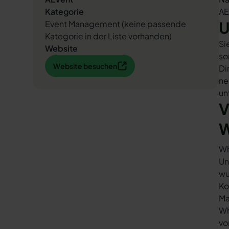
Kategorie
AE
U
Event Management (keine passende
Kategorie in der Liste vorhanden)
Si
Website
so
Website besuchen
Website besuchen
Di
ne
un
V
W
Wh
Un
wu
Ko
Ma
Wh
vo