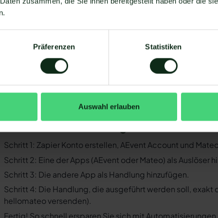
 Daten zusammen, die Sie ihnen bereitgestellt haben oder die s
Sie müssen WhatsApp über die WhatsApp-Business-API n
n.
Business-Messenger ist die Integration nicht möglich.
Ihr WhatsApp Business API Anbieter muss die nötige Softwar
Präferenzen
Statistiken
ermöglichen. Längst nicht alle Anbieter der WhatsApp API s
WhatsApp zu ermöglichen. Mit Mateo stehen Ihnen dank der
Verfügung, die Sie mit WhatsApp verbinden können. Darunte
 der Einrichtungsprozess der Integration je nach dem Anbiet
bt es keine allgemein gültige Anleitung. Wir zeigen Ihnen im
Auswahl erlauben
vent und WhatsApp mit Mateo funktioniert.
o funktioniert die Integration von AE
Schritt 1: Zapier Konto erstellen, AEvent Account und Mate
Schritt 2: Eine der Apps (AEvent oder Mateo) als Auslöser 
Schritt 3: Die andere App als Handlung hinzufügen.
Schritt 4: Die Handlung, die ausgeführt werden soll, exakt
hellomateo versenden).
Fertig! So schnell ersparen Sie sich mit Automatisierunge