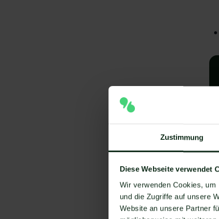
Zustimmung
A
Diese Webseite verwendet 
e
Wir verwenden Cookies, um I
V
und die Zugriffe auf unsere 
Website an unsere Partner fü
Um