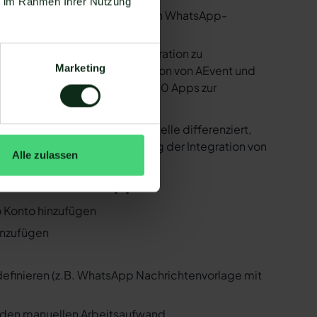
ie im Rahmen Ihrer Nutzung
utzen. Mit dem herkömmlichen WhatsApp-
e bereitstellen, um die Integration zu
Marketing
ind in der Lage, eine Integration von AEvent und
 Zapier Integration über 6.000 Apps zur
r ist natürlich auch AEvent !
er der WhatsApp API Schnittstelle differenziert,
 Folgenden, wie die Einrichtung der Integration von
Alle zulassen
vent und WhatsApp
o Konto hinzufügen
hinzufügen
 definieren (z.B. WhatsApp Nachrichtenvorlage mit
n den manuellen Arbeitsaufwand.