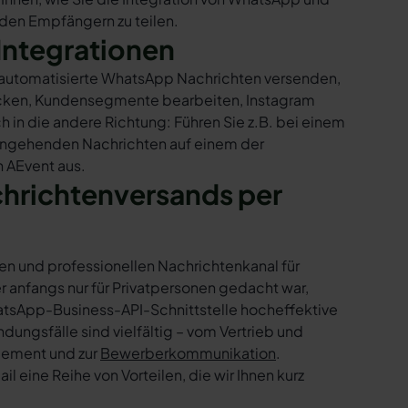
t den Empfängern zu teilen.
Integrationen
r automatisierte WhatsApp Nachrichten versenden,
hicken, Kundensegmente bearbeiten, Instagram
h in die andere Richtung: Führen Sie z.B. bei einem
eingehenden Nachrichten auf einem der
n AEvent aus.
chrichtenversands per
en und professionellen Nachrichtenkanal für
nfangs nur für Privatpersonen gedacht war,
tsApp-Business-API-Schnittstelle hocheffektive
ngsfälle sind vielfältig – vom Vertrieb und
gement und zur
Bewerberkommunikation
.
 eine Reihe von Vorteilen, die wir Ihnen kurz