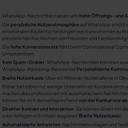
WhatsApp-Nachrichten haben sehr
hohe Öffnungs- und A
Die
persönliche Nutzeratmosphäre
auf WhatsApp erhöht d
emotionalen Kaufentscheidungen von Konsumenten zu Ihre
persönlichen Nachrichten von Freunden und Familienmit
Die
hohe Konversionsrate
führt beim Conversational Com
Umsatzerlösen.
Kein Spam-Ordner:
WhatsApp-Nachrichten kommen zuverlä
WhatsApp-Marketing-Newsletter!
Personalisierte Kommu
Breite Nutzerbasis:
Über 60 Millionen Nutzer alleine in De
Bisher betreiben nur wenige Unternehmen Kundenkommuni
machen dies professionell mit automatischem Nachricht
können Sie sich dementsprechend
von der Konkurrenz a
Direkter Kontakt und Interaktion:
Sie können direkt mit d
oder Anliegen in Echtzeit reagieren.
Breite Nutzerbasis:
Automatisierte Antworten
, Nachrichtenvorlagen und Tex