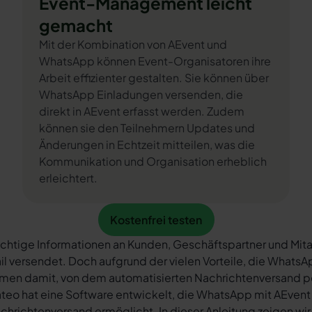
Event-Management leicht
gemacht
Mit der Kombination von AEvent und
WhatsApp können Event-Organisatoren ihre
Arbeit effizienter gestalten. Sie können über
WhatsApp Einladungen versenden, die
direkt in AEvent erfasst werden. Zudem
können sie den Teilnehmern Updates und
Änderungen in Echtzeit mitteilen, was die
Kommunikation und Organisation erheblich
erleichtert.
Kostenfrei testen
Kostenfrei testen
chtige Informationen an Kunden, Geschäftspartner und Mita
il versendet. Doch aufgrund der vielen Vorteile, die What
rmen damit, von dem automatisierten Nachrichtenversand 
teo hat eine Software entwickelt, die WhatsApp mit AEvent 
chrichtenversand ermöglicht. In dieser Anleitung zeigen wir