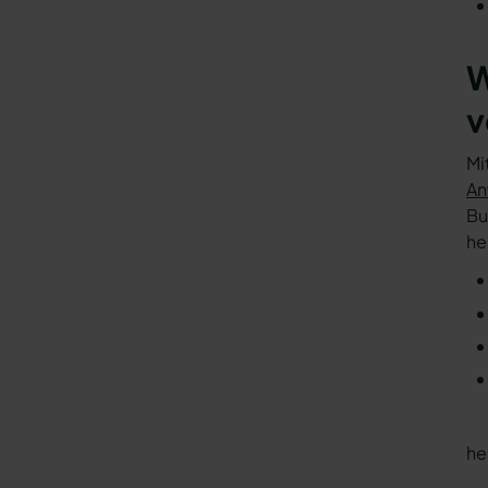
W
v
Mi
An
Bu
he
he