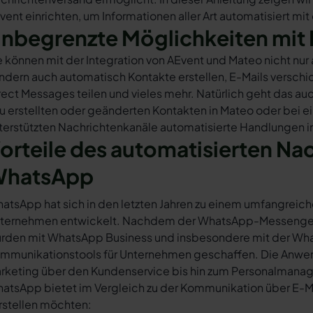
vent einrichten, um Informationen aller Art automatisiert mi
nbegrenzte Möglichkeiten mit 
e können mit der Integration von AEvent und Mateo nicht nu
ndern auch automatisch Kontakte erstellen, E-Mails versc
rect Messages teilen und vieles mehr. Natürlich geht das auc
u erstellten oder geänderten Kontakten in Mateo oder bei 
terstützten Nachrichtenkanäle automatisierte Handlungen i
orteile des automatisierten Na
hatsApp
atsApp hat sich in den letzten Jahren zu einem umfangreich
ternehmen entwickelt. Nachdem der WhatsApp-Messenger a
rden mit WhatsApp Business und insbesondere mit der Wha
mmunikationstools für Unternehmen geschaffen. Die Anwendu
rketing über den Kundenservice bis hin zum Personalmana
atsApp bietet im Vergleich zu der Kommunikation über E-Mail
rstellen möchten: