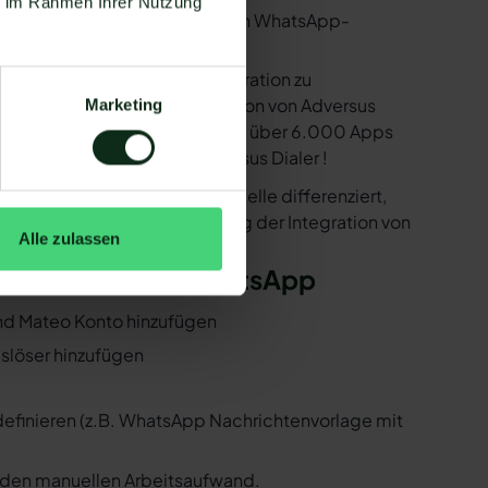
ie im Rahmen Ihrer Nutzung
utzen. Mit dem herkömmlichen WhatsApp-
e bereitstellen, um die Integration zu
ind in der Lage, eine Integration von Adversus
Marketing
en dank der Zapier Integration über 6.000 Apps
nter ist natürlich auch Adversus Dialer !
er der WhatsApp API Schnittstelle differenziert,
 Folgenden, wie die Einrichtung der Integration von
Alle zulassen
ersus Dialer und WhatsApp
 und Mateo Konto hinzufügen
uslöser hinzufügen
 definieren (z.B. WhatsApp Nachrichtenvorlage mit
n den manuellen Arbeitsaufwand.