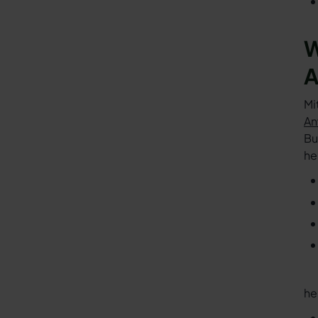
W
A
Mi
An
Bu
he
he