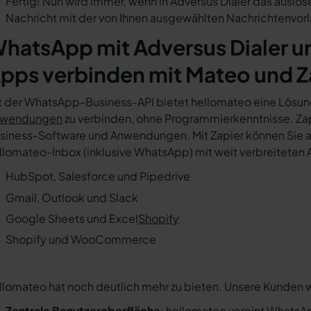
Fertig! Nun wird immer, wenn in Adversus Dialer das auslö
Nachricht mit der von Ihnen ausgewählten Nachrichtenvorl
hatsApp mit Adversus Dialer u
pps verbinden mit Mateo und Z
t der WhatsApp-Business-API bietet hellomateo eine Lösun
wendungen
zu verbinden, ohne Programmierkenntnisse. Zapi
siness-Software und Anwendungen. Mit Zapier können Sie au
llomateo-Inbox (inklusive WhatsApp) mit weit verbreiteten 
HubSpot, Salesforce und Pipedrive
Gmail, Outlook und Slack
Google Sheets und Excel
Shopify
Shopify und WooCommerce
llomateo hat noch deutlich mehr zu bieten. Unsere Kunden 
Zentrale Benutzeroberfläche
: hellomateo vereint WhatsAp