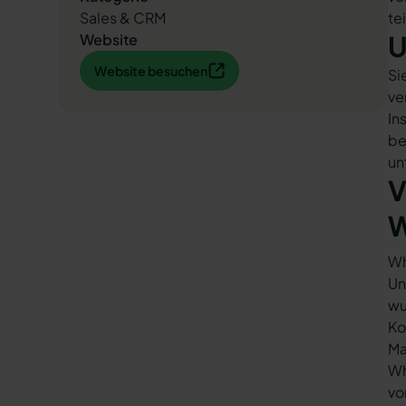
Sales & CRM
te
U
Website
Website besuchen
Website besuchen
Si
ve
In
be
un
V
W
Wh
Un
wu
Ko
Ma
Wh
vo