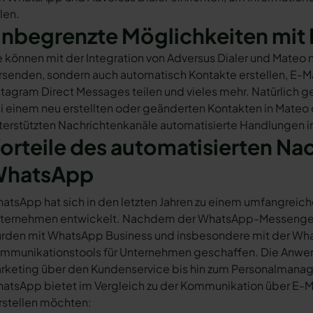
ilen.
nbegrenzte Möglichkeiten mit 
e können mit der Integration von Adversus Dialer und Mateo
rsenden, sondern auch automatisch Kontakte erstellen, E-
stagram Direct Messages teilen und vieles mehr. Natürlich ge
i einem neu erstellten oder geänderten Kontakten in Mateo
terstützten Nachrichtenkanäle automatisierte Handlungen in
orteile des automatisierten Na
hatsApp
atsApp hat sich in den letzten Jahren zu einem umfangreich
ternehmen entwickelt. Nachdem der WhatsApp-Messenger a
rden mit WhatsApp Business und insbesondere mit der Wha
mmunikationstools für Unternehmen geschaffen. Die Anwendu
rketing über den Kundenservice bis hin zum Personalmana
atsApp bietet im Vergleich zu der Kommunikation über E-Mail
rstellen möchten: