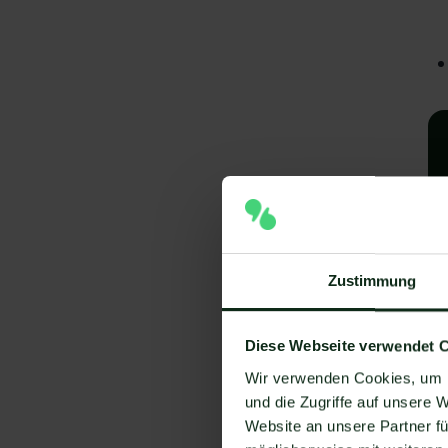
Zustimmung
A
Diese Webseite verwendet 
I
Wir verwenden Cookies, um I
V
und die Zugriffe auf unsere 
Website an unsere Partner fü
Um