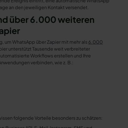
sende Ereignis eintritt, eine automatische WhatsApp
age an den jeweiligen Kontakt versendet.
nd über 6.000 weiteren
apier
g, um WhatsApp über Zapier mit mehr als
6.000
er unterstützt Tausende weit verbreiteter
tomatisierte Workflows erstellen und Ihre
Anwendungen verbinden, wie z. B.:
wissen folgende Vorteile besonders zu schätzen:
p Business API, E-Mail, Instagram, SMS und