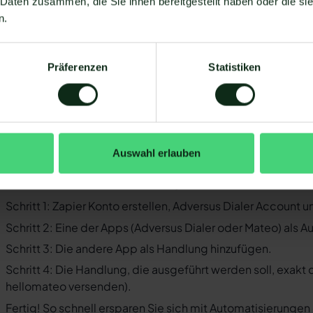
 Daten zusammen, die Sie ihnen bereitgestellt haben oder die s
Sie müssen WhatsApp über die WhatsApp-Business-API n
n.
Business-Messenger ist die Integration nicht möglich.
Ihr WhatsApp Business API Anbieter muss die nötige Softwar
ermöglichen. Längst nicht alle Anbieter der WhatsApp API s
Präferenzen
Statistiken
Dialer und WhatsApp zu ermöglichen. Mit Mateo stehen Ihn
zur Verfügung, die Sie mit WhatsApp verbinden können. Daru
 der Einrichtungsprozess der Integration je nach dem Anbiet
bt es keine allgemein gültige Anleitung. Wir zeigen Ihnen im
Auswahl erlauben
versus Dialer und WhatsApp mit Mateo funktioniert.
o funktioniert die Integration von Adv
Schritt 1: Zapier Konto erstellen, Adversus Dialer Account
Schritt 2: Eine der Apps (Adversus Dialer oder Mateo) als A
Schritt 3: Die andere App als Handlung hinzufügen.
Schritt 4: Die Handlung, die ausgeführt werden soll, exakt
hellomateo versenden).
Fertig! So schnell ersparen Sie sich mit Automatisierunge