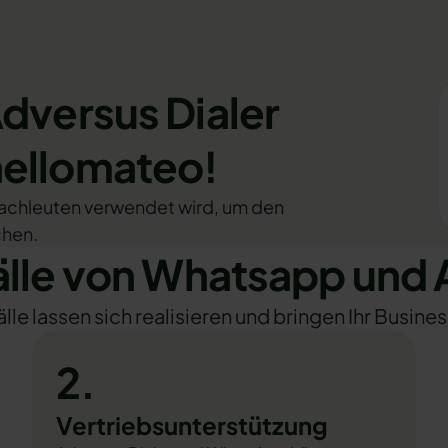
dversus Dialer
hellomateo!
achleuten verwendet wird, um den
chen.
le von Whatsapp und A
e lassen sich realisieren und bringen Ihr Busines
2.
Vertriebsunterstützung