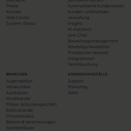
Preise
Automatisierte Kundenreisen
Kontakt
Kunden- und Kontakt­
Help Center
verwaltung
System-Status
Insights
KI-Assistent
Live-Chat
Bewertungs­management
WhatsApp Newsletter
Postalischer Versand
Integrationen
Terminbuchung
BRANCHEN
ANWENDUNGSFÄLLE
Augenoptiker
Support
Hörakustiker
Marketing
Autohäuser
Sales
Modehandel
Möbel- & Küchengeschäft
Elektrohandel
Fitnessstudios
Banken & Versicherungen
Sanitätshäuser