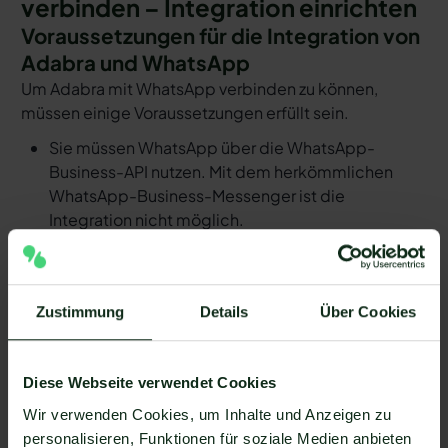
verbinden – Integration einrichten
Voraussetzungen für die Integration von
Adabra und WhatsApp
Um Adabra mit WhatsApp verbinden zu können,
müssen einige Voraussetzungen erfüllt sein.
Sie müssen WhatsApp über die WhatsApp-
Business-API nutzen. Mit dem herkömmlichen
WhatsApp-Business-Messenger ist die
Integration nicht möglich.
Ihr WhatsApp Business API Anbieter muss die
nötige Software bereitstellen, um die Integration
zu ermöglichen. Längst nicht alle Anbieter der
Zustimmung
Details
Über Cookies
WhatsApp API sind in der Lage, eine Integration
von Adabra und WhatsApp zu ermöglichen. Mit
Mateo stehen Ihnen dank der Zapier Integration
Diese Webseite verwendet Cookies
über 6.000 Apps zur Verfügung, die Sie mit
Wir verwenden Cookies, um Inhalte und Anzeigen zu
WhatsApp verbinden können. Darunter ist
personalisieren, Funktionen für soziale Medien anbieten
natürlich auch Adabra !