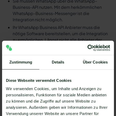
Sie müssen WhatsApp über die WhatsApp-
Business-API nutzen. Mit dem herkömmlichen
WhatsApp-Business-Messenger ist die
Integration nicht möglich.
Ihr WhatsApp Business API Anbieter muss die
nötige Software bereitstellen, um die Integration
zu ermöglichen. Längst nicht alle Anbieter der
WhatsApp API sind in der Lage, eine Integration
von actiTIME und WhatsApp zu ermöglichen. Mit
Mateo stehen Ihnen dank der Zapier Integration
Zustimmung
Details
Über Cookies
über 6.000 Apps zur Verfügung, die Sie mit
WhatsApp verbinden können. Darunter ist
natürlich auch actiTIME !
Diese Webseite verwendet Cookies
Da der Einrichtungsprozess der Integration je nach
Wir verwenden Cookies, um Inhalte und Anzeigen zu
dem Anbieter der WhatsApp API Schnittstelle
personalisieren, Funktionen für soziale Medien anbieten
differenziert, gibt es keine allgemein gültige
zu können und die Zugriffe auf unsere Website zu
Anleitung. Wir zeigen Ihnen im Folgenden, wie die
analysieren. Außerdem geben wir Informationen zu Ihrer
Einrichtung der Integration von actiTIME und
Verwendung unserer Website an unsere Partner für