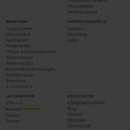
Postalischer Versand
Integrationen
Terminbuchung
BRANCHEN
ANWENDUNGSFÄLLE
Augenoptiker
Support
Hörakustiker
Marketing
Autohäuser
Sales
Modehandel
Möbel- & Küchengeschäft
Elektrohandel
Fitnessstudios
Banken & Versicherungen
Sanitätshäuser
Enterprise
E-Commerce
UNTERNEHMEN
RESSOURCEN
Über uns
Erfolgs­geschichten
Blog
Karriere
Offene Jobs
Glossar
Partner
Webinare
Presse
Datenschutz