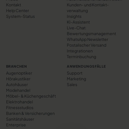
Kontakt
Kunden- und Kontakt­
Help Center
verwaltung
System-Status
Insights
KI-Assistent
Live-Chat
Bewertungs­management
WhatsApp Newsletter
Postalischer Versand
Integrationen
Terminbuchung
BRANCHEN
ANWENDUNGSFÄLLE
Augenoptiker
Support
Hörakustiker
Marketing
Autohäuser
Sales
Modehandel
Möbel- & Küchengeschäft
Elektrohandel
Fitnessstudios
Banken & Versicherungen
Sanitätshäuser
Enterprise