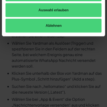
Ereignis in Yardman eine
Auswahl erlauben
automatisierte WhatsApp
Nachricht versenden
Ablehnen
Loggen Sie sich in Ihren Zapier Account ein und
erstellen Sie einen neuen Zap.
Wählen Sie Yardman als Auslöser (Trigger) und
spezifizieren Sie in den Feldern auf der rechten
Seite, bei welchem Ereignis genau eine
automatisierte WhatsApp Nachricht versendet
werden soll.
Klicken Sie unterhalb der Box von Yardman auf das
Plus-Symbol „Schritt hinzufügen“ (Add a step).
Suchen Sie nach „hellomateo“ und klicken Sie auf
die neueste Version („Latest“).
Wählen Sie bei „App & Event“ die Option
„Nachrichtenvorlage versenden“ aus und klicken