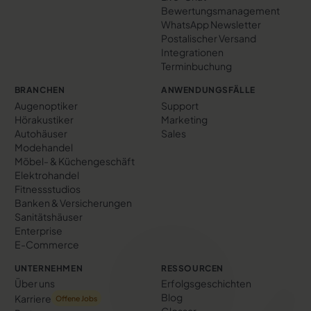
Bewertungs­management
WhatsApp Newsletter
Postalischer Versand
Integrationen
Terminbuchung
BRANCHEN
ANWENDUNGSFÄLLE
Augenoptiker
Support
Hörakustiker
Marketing
Autohäuser
Sales
Modehandel
Möbel- & Küchengeschäft
Elektrohandel
Fitnessstudios
Banken & Versicherungen
Sanitätshäuser
Enterprise
E-Commerce
UNTERNEHMEN
RESSOURCEN
Über uns
Erfolgs­geschichten
Blog
Karriere
Offene Jobs