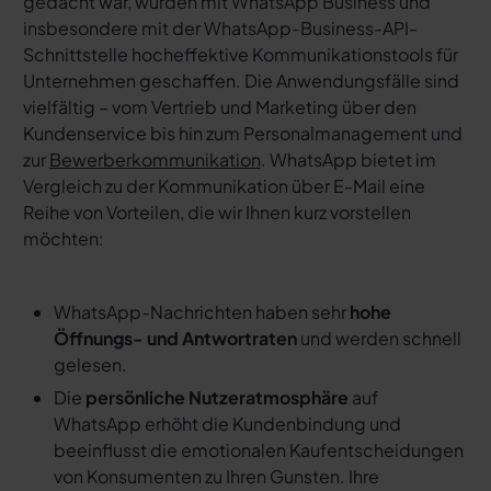
gedacht war, wurden mit WhatsApp Business und
insbesondere mit der WhatsApp-Business-API-
Schnittstelle hocheffektive Kommunikationstools für
Unternehmen geschaffen. Die Anwendungsfälle sind
vielfältig – vom Vertrieb und Marketing über den
Kundenservice bis hin zum Personalmanagement und
zur
Bewerberkommunikation
. WhatsApp bietet im
Vergleich zu der Kommunikation über E-Mail eine
Reihe von Vorteilen, die wir Ihnen kurz vorstellen
möchten:
WhatsApp-Nachrichten haben sehr
hohe
Öffnungs- und Antwortraten
und werden schnell
gelesen.
Die
persönliche Nutzeratmosphäre
auf
WhatsApp erhöht die Kundenbindung und
beeinflusst die emotionalen Kaufentscheidungen
von Konsumenten zu Ihren Gunsten. Ihre