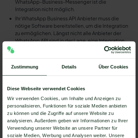
WhatsApp-Business-Messenger ist die
Integration nicht möglich.
Ihr WhatsApp Business API Anbieter muss die
nötige Software bereitstellen, um die Integration
zu ermöglichen. Längst nicht alle Anbieter der
WhatsApp API sind in der Lage, eine Integration
von Workiom und WhatsApp zu ermöglichen. Mit
Mateo stehen Ihnen dank der Zapier Integration
über 6.000 Apps zur Verfügung, die Sie mit
Zustimmung
Details
Über Cookies
WhatsApp verbinden können. Darunter ist
natürlich auch Workiom !
Da der Einrichtungsprozess der Integration je nach
Diese Webseite verwendet Cookies
dem Anbieter der WhatsApp API Schnittstelle
Wir verwenden Cookies, um Inhalte und Anzeigen zu
differenziert, gibt es keine allgemein gültige
personalisieren, Funktionen für soziale Medien anbieten
Anleitung. Wir zeigen Ihnen im Folgenden, wie die
zu können und die Zugriffe auf unsere Website zu
Einrichtung der Integration von Workiom und
analysieren. Außerdem geben wir Informationen zu Ihrer
WhatsApp mit Mateo funktioniert.
Verwendung unserer Website an unsere Partner für
So funktioniert die Integration von
soziale Medien, Werbung und Analysen weiter. Unsere