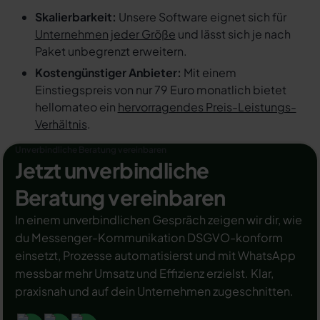
Skalierbarkeit:
Unsere Software eignet sich für
Unternehmen jeder Größe
und lässt sich je nach
Paket unbegrenzt erweitern.
Kostengünstiger Anbieter:
Mit einem
Einstiegspreis von nur 79 Euro monatlich bietet
hellomateo ein
hervorragendes Preis-Leistungs-
Verhältnis
.
Unverbindliche Beratung vereinbaren
Jetzt unverbindliche
Beratung vereinbaren
In einem unverbindlichen Gespräch zeigen wir dir, wie
du Messenger-Kommunikation DSGVO-konform
einsetzt, Prozesse automatisierst und mit WhatsApp
messbar mehr Umsatz und Effizienz erzielst. Klar,
praxisnah und auf dein Unternehmen zugeschnitten.