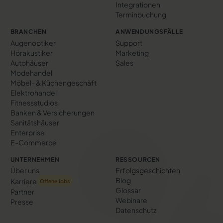
Integrationen
Terminbuchung
BRANCHEN
ANWENDUNGSFÄLLE
Augenoptiker
Support
Hörakustiker
Marketing
Autohäuser
Sales
Modehandel
Möbel- & Küchengeschäft
Elektrohandel
Fitnessstudios
Banken & Versicherungen
Sanitätshäuser
Enterprise
E-Commerce
UNTERNEHMEN
RESSOURCEN
Über uns
Erfolgs­geschichten
Blog
Karriere
Offene Jobs
Glossar
Partner
Webinare
Presse
Datenschutz