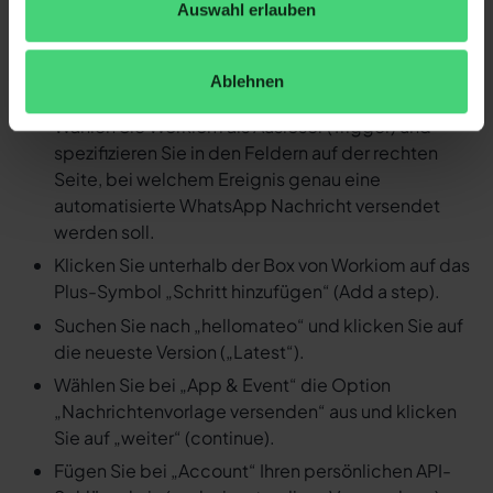
Auswahl erlauben
Nachricht versenden
Loggen Sie sich in Ihren Zapier Account ein und
Ablehnen
erstellen Sie einen neuen Zap.
Wählen Sie Workiom als Auslöser (Trigger) und
spezifizieren Sie in den Feldern auf der rechten
Seite, bei welchem Ereignis genau eine
automatisierte WhatsApp Nachricht versendet
werden soll.
Klicken Sie unterhalb der Box von Workiom auf das
Plus-Symbol „Schritt hinzufügen“ (Add a step).
Suchen Sie nach „hellomateo“ und klicken Sie auf
die neueste Version („Latest“).
Wählen Sie bei „App & Event“ die Option
„Nachrichtenvorlage versenden“ aus und klicken
Sie auf „weiter“ (continue).
Fügen Sie bei „Account“ Ihren persönlichen API-