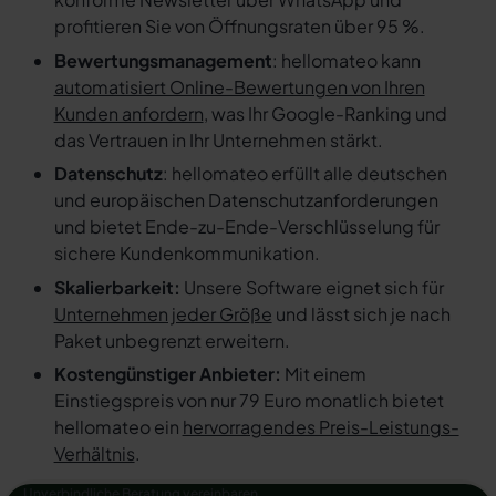
profitieren Sie von Öffnungsraten über 95 %.
Bewertungsmanagement
: hellomateo kann
automatisiert Online-Bewertungen von Ihren
Kunden anfordern
, was Ihr Google-Ranking und
das Vertrauen in Ihr Unternehmen stärkt.
Datenschutz
: hellomateo erfüllt alle deutschen
und europäischen Datenschutzanforderungen
und bietet Ende-zu-Ende-Verschlüsselung für
sichere Kundenkommunikation.
Skalierbarkeit:
Unsere Software eignet sich für
Unternehmen jeder Größe
und lässt sich je nach
Paket unbegrenzt erweitern.
Kostengünstiger Anbieter:
Mit einem
Einstiegspreis von nur 79 Euro monatlich bietet
hellomateo ein
hervorragendes Preis-Leistungs-
Verhältnis
.
Unverbindliche Beratung vereinbaren