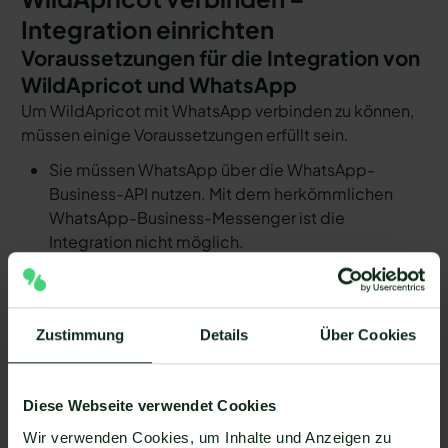
Integration einrichten
Voraussetzungen für die Integration von
WildApricot und WhatsApp
Um WildApricot mit WhatsApp verbinden zu können,
müssen einige Voraussetzungen erfüllt sein.
Sie müssen WhatsApp über die WhatsApp-
Business-API nutzen. Mit dem herkömmlichen
WhatsApp-Business-Messenger ist die
Integration nicht möglich.
Ihr WhatsApp Business API Anbieter muss die
nötige Software bereitstellen, um die Integration
zu ermöglichen. Längst nicht alle Anbieter der
Zustimmung
Details
Über Cookies
WhatsApp API sind in der Lage, eine Integration
von WildApricot und WhatsApp zu ermöglichen.
Mit Mateo stehen Ihnen dank der Zapier
Diese Webseite verwendet Cookies
Integration über 6.000 Apps zur Verfügung, die
Wir verwenden Cookies, um Inhalte und Anzeigen zu
Sie mit WhatsApp verbinden können. Darunter ist