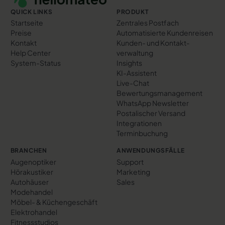
QUICK LINKS
PRODUKT
Startseite
Zentrales Postfach
Preise
Automatisierte Kundenreisen
Kontakt
Kunden- und Kontakt­
Help Center
verwaltung
System-Status
Insights
KI-Assistent
Live-Chat
Bewertungs­management
WhatsApp Newsletter
Postalischer Versand
Integrationen
Terminbuchung
BRANCHEN
ANWENDUNGSFÄLLE
Augenoptiker
Support
Hörakustiker
Marketing
Autohäuser
Sales
Modehandel
Möbel- & Küchengeschäft
Elektrohandel
Fitnessstudios