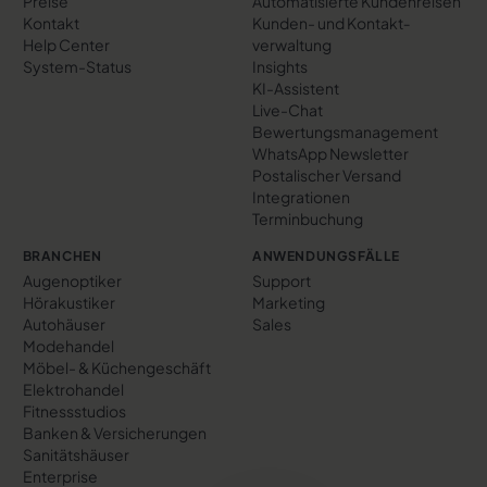
Preise
Automatisierte Kundenreisen
Kontakt
Kunden- und Kontakt­
Help Center
verwaltung
System-Status
Insights
KI-Assistent
Live-Chat
Bewertungs­management
WhatsApp Newsletter
Postalischer Versand
Integrationen
Terminbuchung
BRANCHEN
ANWENDUNGSFÄLLE
Augenoptiker
Support
Hörakustiker
Marketing
Autohäuser
Sales
Modehandel
Möbel- & Küchengeschäft
Elektrohandel
Fitnessstudios
Banken & Versicherungen
Sanitätshäuser
Enterprise